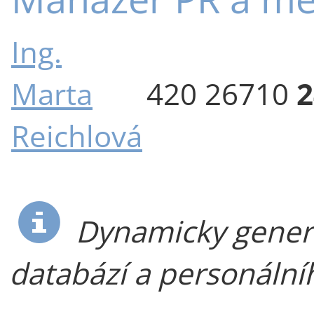
Ing.
Marta
420 26710
2
Reichlová
Dynamicky genero
databází a personáln