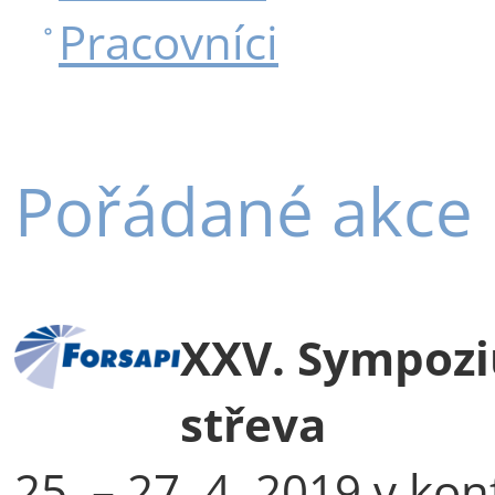
Pracovníci
Pořádané akce
XXV. Sympoziu
střeva
25. – 27. 4. 2019 v ko