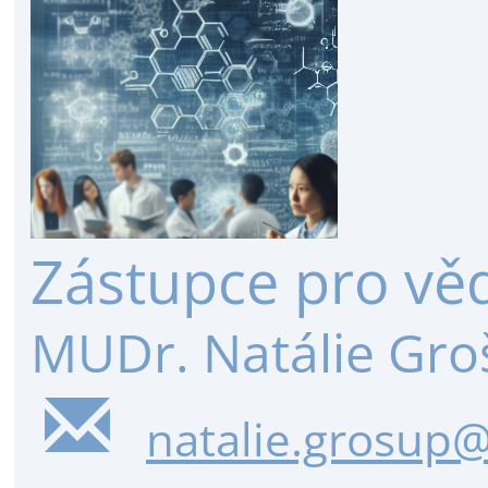
Zástupce pro vě
MUDr. Natálie Gro
natalie.grosup@