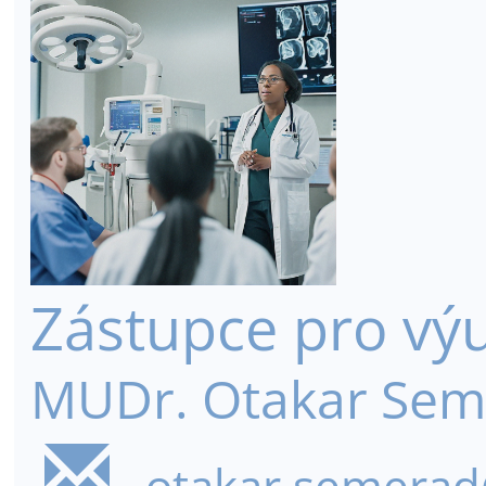
Zástupce pro vý
MUDr. Otakar Sem
otakar.semerad@