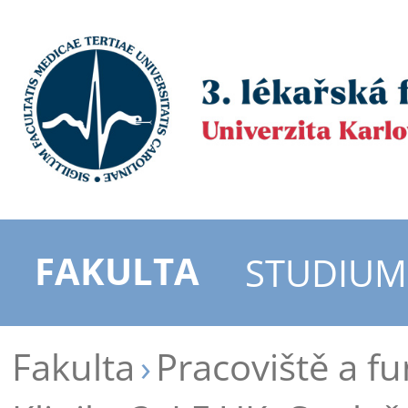
FAKULTA
STUDIUM
Fakulta
Pracoviště a f