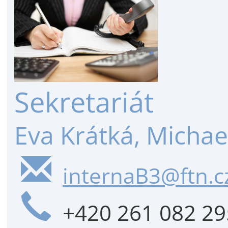
Sekretariát
Eva Krátká, Micha
internaB3@ftn.c
+420 261 082 29