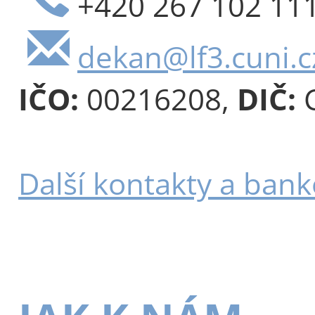
+420 267 102 11
dekan@lf3.cuni.c
IČO:
00216208,
DIČ:
C
Další kontakty a bank