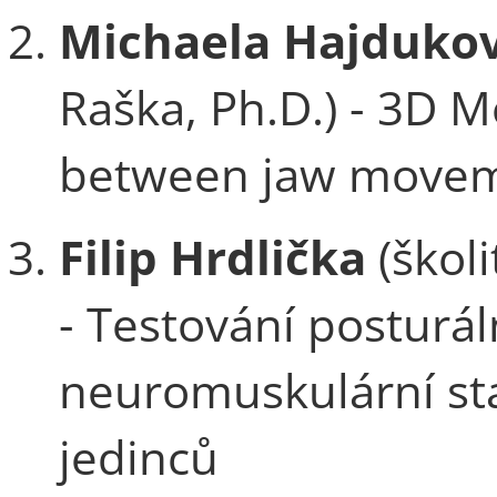
Michaela Hajduko
Raška, Ph.D.) - 3D M
between jaw movem
Filip Hrdlička
(školi
- Testování posturá
neuromuskulární sta
jedinců