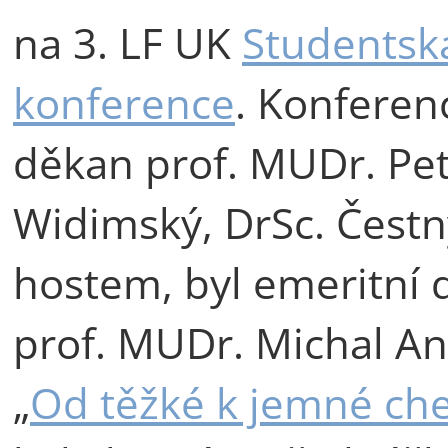
na 3. LF UK
Studentsk
konference
. Konferenc
děkan prof. MUDr. Pet
Widimský, DrSc. Čest
hostem, byl emeritní
prof. MUDr. Michal An
„
Od těžké k jemné ch