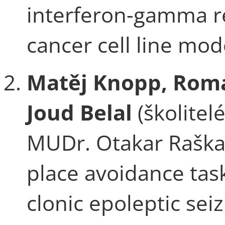
interferon-gamma re
cancer cell line mod
Matěj Knopp, Rom
Joud Belal
(školitel
MUDr. Otakar Raška, 
place avoidance task
clonic epoleptic se