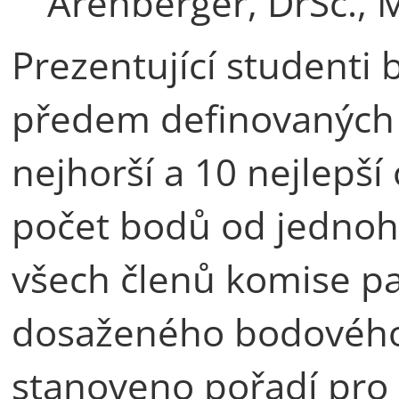
Arenberger, DrSc.,
Prezentující studenti 
předem definovaných k
nejhorší a 10 nejlepš
počet bodů od jednoho
všech členů komise pa
dosaženého bodového
stanoveno pořadí pro 