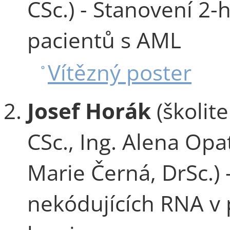
CSc.) - Stanovení 2
pacientů s AML
Vítězný poster
Josef Horák
(školit
CSc., Ing. Alena Opa
Marie Černá, DrSc.) 
nekódujících RNA v 