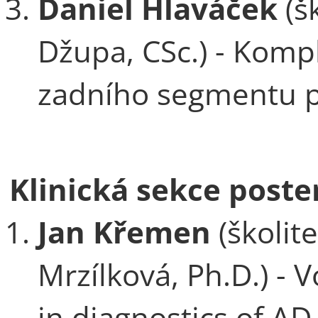
Daniel Hlaváček
(š
Džupa, CSc.) - Komp
zadního segmentu pá
Klinická sekce poste
Jan Křemen
(školit
Mrzílková, Ph.D.) - 
in diagnostics of AD