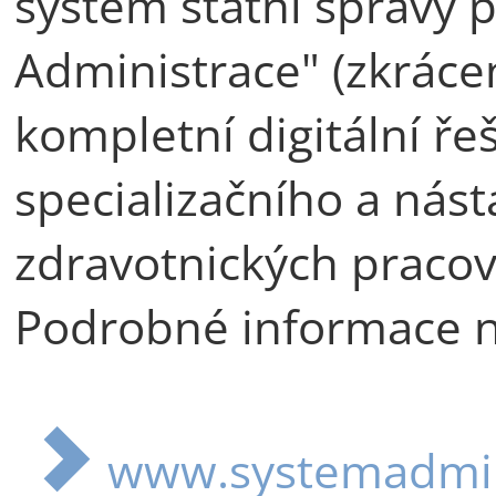
systém státní správy
Administrace" (zkrácen
kompletní digitální ře
specializačního a nás
zdravotnických pracov
Podrobné informace n
www.systemadmin