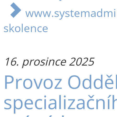
www.systemadmini
skolence
16. prosince 2025
Provoz Oddě
specializační