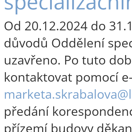
specializační
Od 20.12.2024 do 31.
důvodů Oddělení speci
uzavřeno. Po tuto do
kontaktovat pomocí e
marketa.skrabalova@lf
předání korespondence
přízemí budovy děkaná