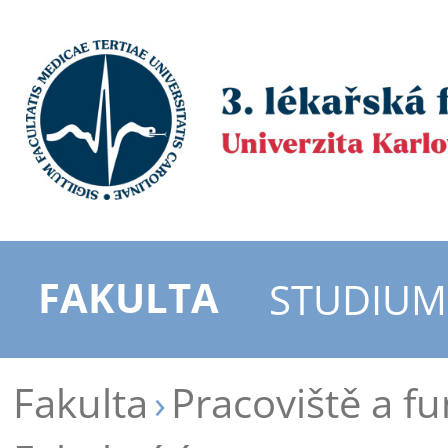
FAKULTA
STUDIUM
Fakulta
Pracoviště a f