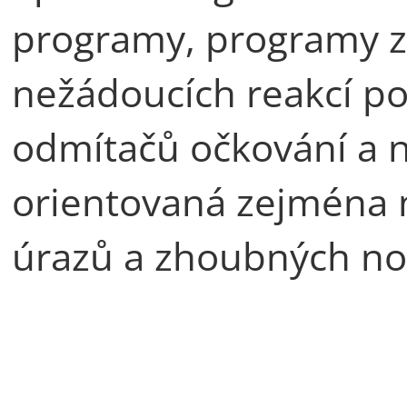
programy, programy 
nežádoucích reakcí po
odmítačů očkování a n
orientovaná zejména n
úrazů a zhoubných no