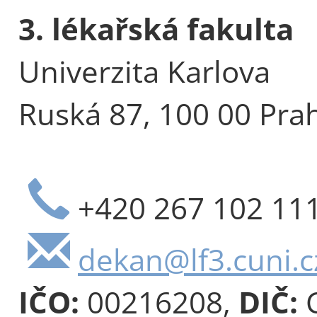
3. lékařská fakulta
Univerzita Karlova
Ruská 87, 100 00 Pra
+420 267 102 11
dekan@lf3.cuni.c
IČO:
00216208,
DIČ:
C