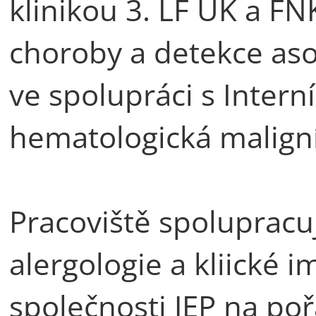
klinikou 3. LF UK a F
choroby a detekce aso
ve spolupráci s Intern
hematologická malig
Pracoviště spolupracu
alergologie a kliické 
společnosti JEP na po