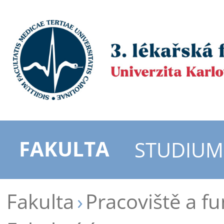
FAKULTA
STUDIUM
Fakulta
Pracoviště a f