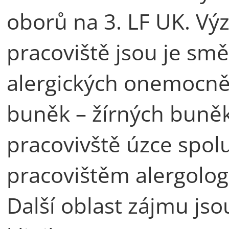
oborů na 3. LF UK. V
pracoviště jsou je s
alergických onemocněn
buněk – žírných buněk
pracovivště úzce spol
pracovištěm alergolog
Další oblast zájmu jso