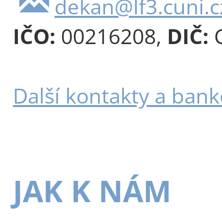
dekan@lf3.cuni.c
IČO:
00216208,
DIČ:
C
Další kontakty a bank
JAK K NÁM