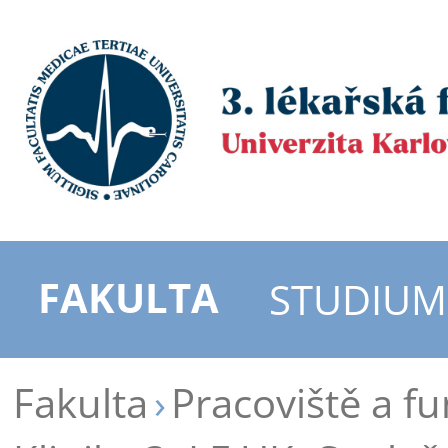
FAKULTA
STUDIUM
Fakulta
Pracoviště a f