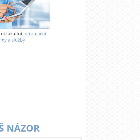
tní fakultní
informační
émy a služby
Š NÁZOR