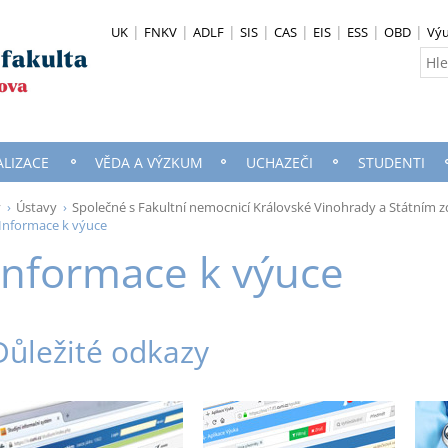
UK
FNKV
ADLF
SIS
CAS
EIS
ESS
OBD
Vý
ALIZACE
VĚDA A VÝZKUM
UCHAZEČI
STUDENTI
y
Ústavy
Společné s Fakultní nemocnicí Královské Vinohrady a Státním
Informace k výuce
Informace k výuce
Důležité odkazy