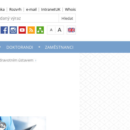
uka
Rozvrh
e-mail
IntranetUK
Whois
DOKTORANDI
ZAMĚSTNANCI
 zdravotním ústavem