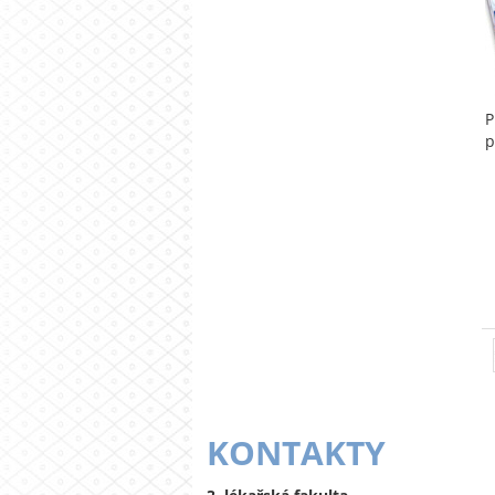
P
p
KONTAKTY