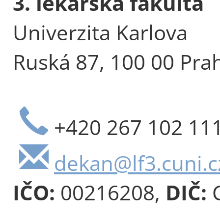
3. lékařská fakulta
Univerzita Karlova
Ruská 87, 100 00 Pra
+420 267 102 11
dekan@lf3.cuni.c
IČO:
00216208,
DIČ:
C