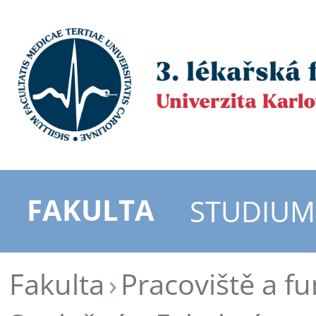
FAKULTA
STUDIUM
Fakulta
Pracoviště a f