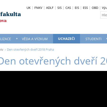
UK
FNKV
ADLF
SIS
CAS
EIS
ESS
OBD
Vý
UCHAZEČI
ALIZACE
VĚDA A VÝZKUM
STUDENTI
hiv
Den otevřených dveří 2018 Praha
Den otevřených dveří 