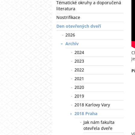
Tématické okruhy a doporučená
literatura
Nostrifikace
Den otevřených dveří
2026
Archiv
2024
C
j
2023
2022
P
2021
2020
2019
2018 Karlovy Vary
2018 Praha
Jak nám fakulta
otevřela dveře
V