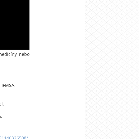
 medicíny nebo
ů IFMSA.
i.
a.
491140326508/