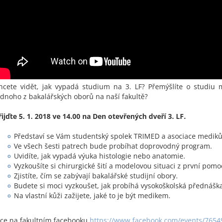
hcete vidět, jak vypadá studium na 3. LF? Přemýšlíte o studiu
ednoho z bakalářských oborů na naší fakultě?
řijďte 5. 1. 2018 ve 14.00 na Den otevřených dveří 3. LF.
Představí se Vám studentský spolek TRIMED a asociace medik
Ve všech šesti patrech bude probíhat doprovodný program.
Uvidíte, jak vypadá výuka histologie nebo anatomie.
Vyzkoušíte si chirurgické šití a modelovou situaci z první pomoc
Zjistíte, čím se zabývají bakalářské studijní obory.
Budete si moci vyzkoušet, jak probíhá vysokoškolská přednášk
Na vlastní kůži zažijete, jaké to je být medikem.
íce na fakultním facebooku
https://www.facebook.com/events/765