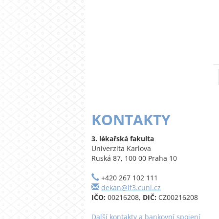
KONTAKTY
3. lékařská fakulta
Univerzita Karlova
Ruská 87, 100 00 Praha 10
+420 267 102 111
dekan@lf3.cuni.cz
IČO:
00216208,
DIČ:
CZ00216208
Další kontakty a bankovní spojení