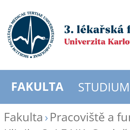
FAKULTA
STUDIUM
Fakulta
Pracoviště a f