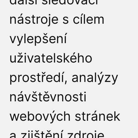
nástroje s cílem
vylepšení
uživatelského
prostředí, analýzy
VÁŠ NÁZOR
návštěvnosti
webových stránek
a zjištění zdroje