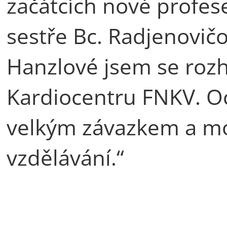
začátcích nové profes
sestře Bc. Radjenovičo
Hanzlové jsem se rozh
Kardiocentru FNKV. O
velkým závazkem a mo
vzdělávání.“