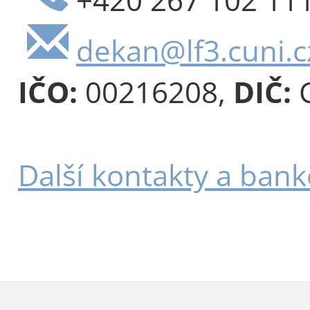
dekan@lf3.cuni.c
IČO:
00216208,
DIČ:
C
Další kontakty a bank
JAK K NÁM