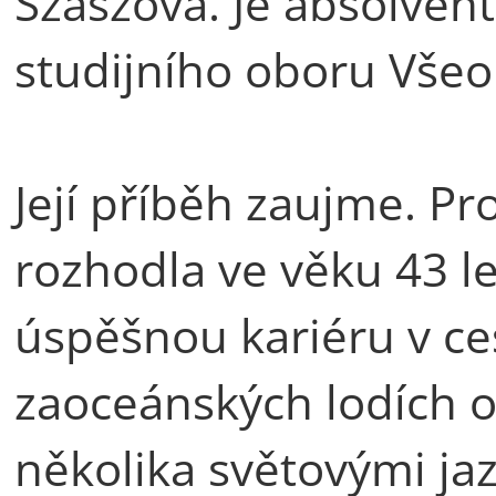
Szászová. Je absolve
studijního oboru Všeo
Její příběh zaujme. Pr
rozhodla ve věku 43 l
úspěšnou kariéru v c
zaoceánských lodích ob
několika světovými jaz