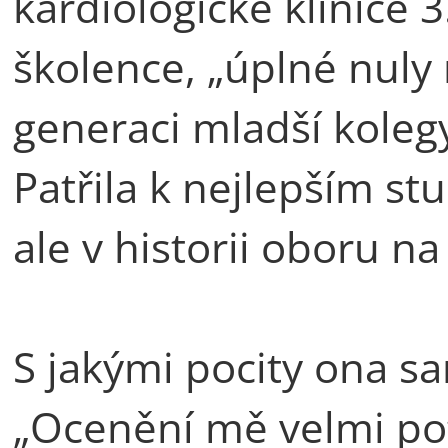
kardiologické klinice 
školence, „úplné nuly 
generaci mladší kolegy
Patřila k nejlepším s
ale v historii oboru na 
S jakými pocity ona s
„Ocenění mě velmi pot