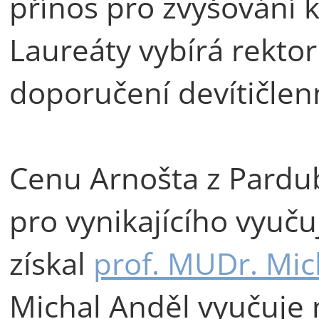
přínos pro zvyšování kv
Laureáty vybírá rektor
doporučení devítičlen
Cenu Arnošta z Pardub
pro vynikajícího vyuču
získal
prof. MUDr. Mic
Michal Anděl vyučuje n