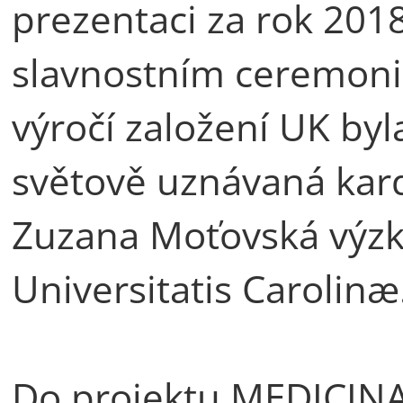
prezentaci za rok 2018
slavnostním ceremoniál
výročí založení UK byl
světově uznávaná kard
Zuzana Moťovská výz
Universitatis Carolinæ
Do projektu MEDICINAUL