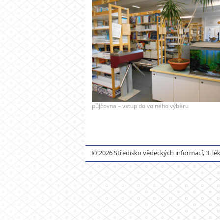
půjčovna – vstup do volného výběru
© 2026 Středisko vědeckých informací, 3. lék