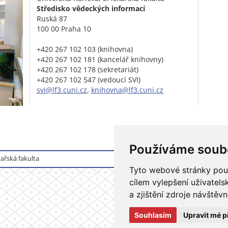
Středisko vědeckých informací
Ruská 87
100 00 Praha 10
+420 267 102 103 (knihovna)
+420 267 102 181 (kancelář knihovny)
+420 267 102 178 (sekretariát)
+420 267 102 547 (vedoucí SVI)
svi@lf3.cuni.cz
,
knihovna@lf3.cuni.cz
Používáme soub
ařská fakulta
Tyto webové stránky použí
cílem vylepšení uživatel
a zjištění zdroje návštěvn
Souhlasím
Upravit mé p