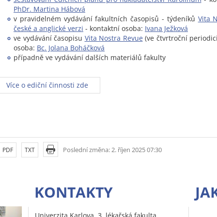
PhDr. Martina Hábová
v pravidelném vydávání fakultních časopisů - týdeníků
Vita 
české a anglické verzi
- kontaktní osoba:
Ivana Ježková
ve vydávání časopisu
Vita Nostra Revue
(ve čtvrtroční periodici
osoba:
Bc. Jolana Boháčková
případně ve vydávání dalších materiálů fakulty
Více o ediční činnosti zde
Poslední změna: 2. říjen 2025 07:30
PDF
TXT
KONTAKTY
JA
Univerzita Karlova, 3. lékařská fakulta