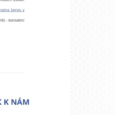
Nostra Servis v
tě) - kontaktní
K K NÁM