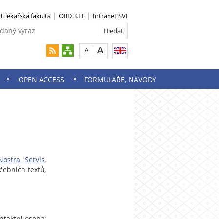
3. lékařská fakulta
OBD 3.LF
Intranet SVI
OPEN ACCESS
FORMULÁŘE, NÁVODY
Nostra Servis
,
čebních textů,
ntaktní osoba: