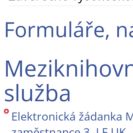
Formuláře, n
Meziknihovn
služba
Elektronická žádanka
zaměstnance 3. LF UK