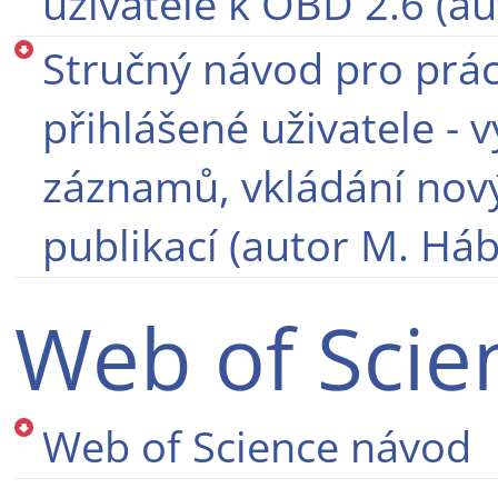
uživatele k OBD 2.6 (au
Stručný návod pro prá
přihlášené uživatele - 
záznamů, vkládání nový
publikací (autor M. Há
Web of Scie
Web of Science návod