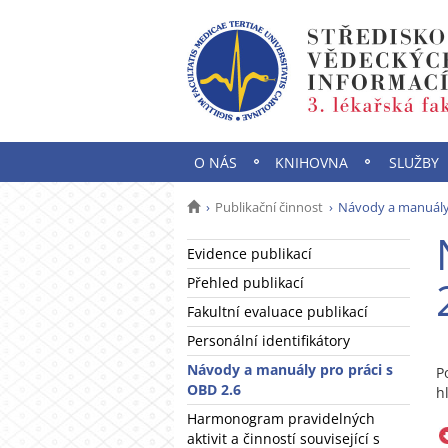
O NÁS
KNIHOVNA
SLUŽBY
Publikační činnost
Návody a manuály 
Evidence publikací
Přehled publikací
Fakultní evaluace publikací
Personální identifikátory
Návody a manuály pro práci s
P
OBD 2.6
h
Harmonogram pravidelných
aktivit a činností související s