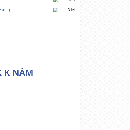
Musil)
3 M
K K NÁM