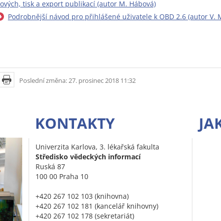
ových, tisk a export publikací (autor M. Hábová)
Podrobnější návod pro přihlášené uživatele k OBD 2.6 (autor V. 
Poslední změna: 27. prosinec 2018 11:32
KONTAKTY
JA
Univerzita Karlova, 3. lékařská fakulta
Středisko vědeckých informací
Ruská 87
100 00 Praha 10
+420 267 102 103 (knihovna)
+420 267 102 181 (kancelář knihovny)
+420 267 102 178 (sekretariát)