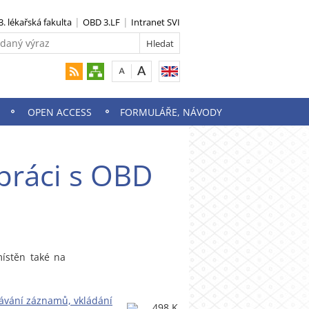
3. lékařská fakulta
OBD 3.LF
Intranet SVI
OPEN ACCESS
FORMULÁŘE, NÁVODY
práci s OBD
ístěn také na
dávání záznamů, vkládání
498 K