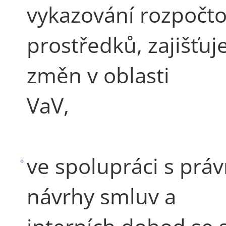
vykazování rozpočt
prostředků, zajišťuj
změn v oblasti
VaV,
ve spolupráci s prá
návrhy smluv a