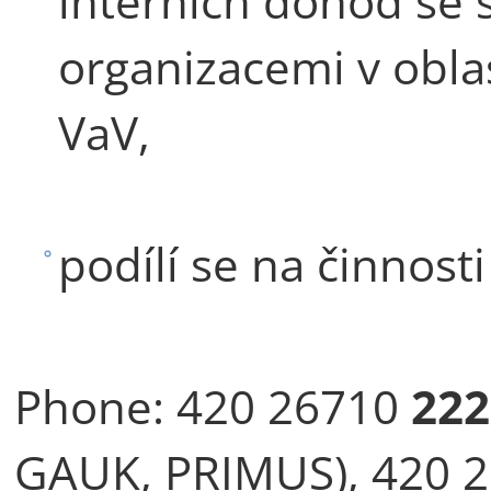
interních dohod se 
organizacemi v obla
VaV,
podílí se na činnost
Phone:
420 26710
222
GAUK, PRIMUS), 420 