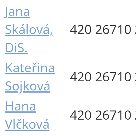
Jana
Skálová,
420 26710
DiS.
Kateřina
420 26710
Sojková
Hana
420 26710
Vlčková