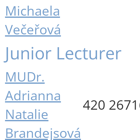
Michaela
Večeřová
Junior Lecturer
MUDr.
Adrianna
420 267
Natalie
Brandejsová