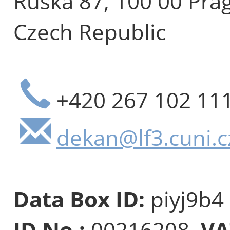
Ruská 87, 100 00 Pra
Czech Republic
+420 267 102 11
dekan@lf3.cuni.c
Data Box ID:
piyj9b4
ID No.:
00216208,
VA