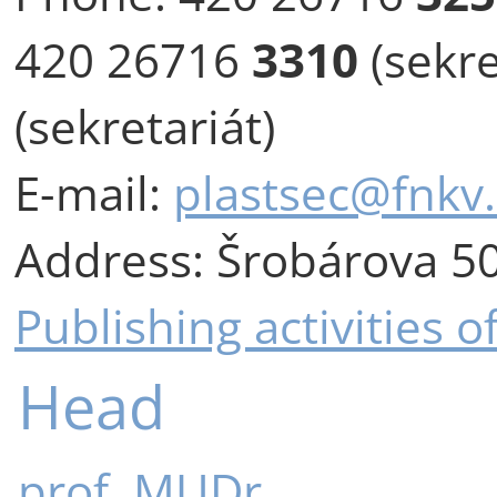
420 26716
3310
(sekre
(sekretariát)
E-mail:
plastsec@fnkv.
Address:
Šrobárova 50
Publishing activities 
Head
prof. MUDr.