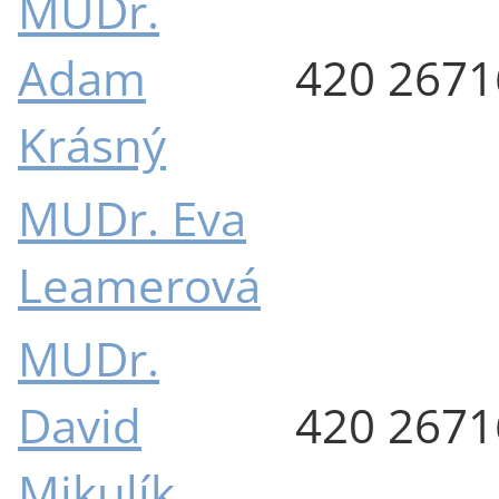
MUDr.
Adam
420 267
Krásný
MUDr. Eva
Leamerová
MUDr.
David
420 267
Mikulík