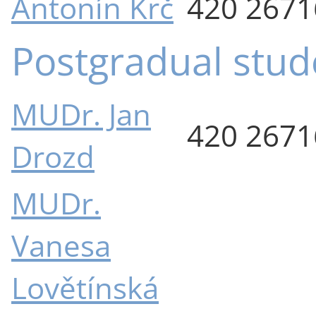
Antonín Krč
420 267
Postgradual stud
MUDr. Jan
420 267
Drozd
MUDr.
Vanesa
Lovětínská