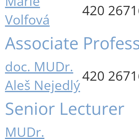
Marie
420 267
Volfová
Associate Profes
doc. MUDr.
420 267
Aleš Nejedlý
Senior Lecturer
MUDr.