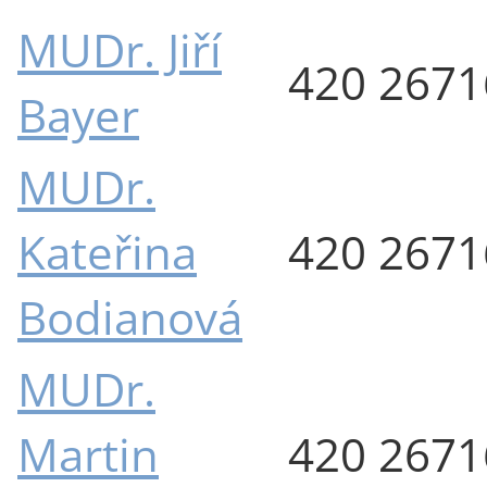
MUDr. Jiří
420 267
Bayer
MUDr.
Kateřina
420 267
Bodianová
MUDr.
Martin
420 267