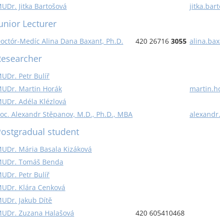
UDr. Jitka Bartošová
jitka.bar
unior Lecturer
octór-Medíc Alina Dana Baxant, Ph.D.
420 26716
3055
alina.bax
Researcher
UDr. Petr Bulíř
UDr. Martin Horák
martin.h
UDr. Adéla Klézlová
oc. Alexandr Stěpanov, M.D., Ph.D., MBA
alexandr
ostgradual student
UDr. Mária Basala Kizáková
UDr. Tomáš Benda
UDr. Petr Bulíř
UDr. Klára Cenková
UDr. Jakub Dítě
UDr. Zuzana Halašová
420 605410468