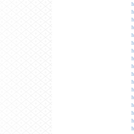
M
M
M
M
M
M
M
M
M
M
M
M
M
M
M
M
M