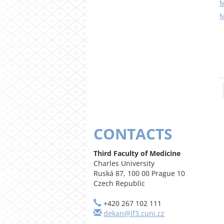
M
M
CONTACTS
Third Faculty of Medicine
Charles University
Ruská 87, 100 00 Prague 10
Czech Republic
+420 267 102 111
dekan@lf3.cuni.cz