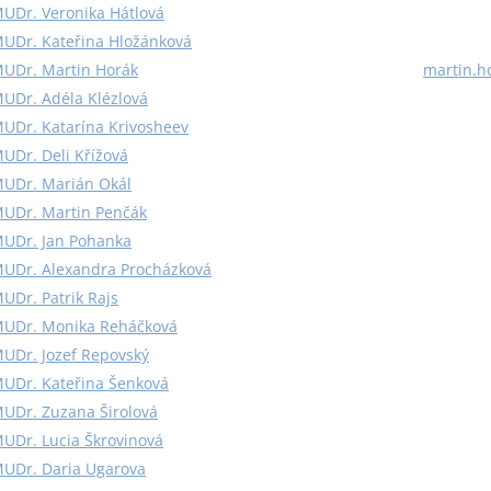
UDr. Veronika Hátlová
UDr. Kateřina Hložánková
UDr. Martin Horák
martin.h
UDr. Adéla Klézlová
UDr. Katarína Krivosheev
UDr. Deli Křížová
UDr. Marián Okál
UDr. Martin Penčák
UDr. Jan Pohanka
UDr. Alexandra Procházková
UDr. Patrik Rajs
UDr. Monika Reháčková
UDr. Jozef Repovský
UDr. Kateřina Šenková
UDr. Zuzana Širolová
UDr. Lucia Škrovinová
UDr. Daria Ugarova