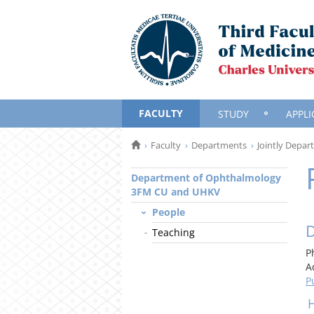
FACULTY
STUDY
APPLI
Faculty
Departments
Jointly Depa
Department of Ophthalmology
3FM CU and UHKV
People
D
Teaching
P
A
P