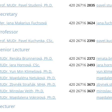
rof. MUDr. Pavel Studený, Ph.D.
420 26716
2835
pavel.st
ecretary
gr. Jana Makarius Fuchsová
420 26716
3624
jana.fuc
rofessor
rof. MUDr. Pavel Kuchynka, CSc.
420 26716
2390
pavel.ku
enior Lecturer
UDr. Renáta Brunnerová, Ph.D.
420 26716
2372
renata.b
UDr. Jara Hornová, CSc.
420 26716
2493
jara.hor
UDr. Yun Min Klimešová, Ph.D.
yun.klim
UDr. Magdaléna Netuková, Ph.D.
magdalen
UDr. Zbyněk Straňák, MHA, Ph.D.
420 26716
3673
zbynek.s
UDr. Miroslav Veith, Ph.D.
420 26716
3637
miroslav.
UDr. Magdalena Vokrojová, Ph.D.
magdalen
ecturer