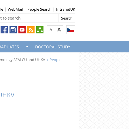
le
WebMail
People Search
IntranetUK
RADUATES
DOCTORAL STUDY
lmology 3FM CU and UHKV
People
 UHKV