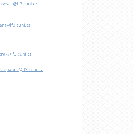
tosova1@lf3.cuni.cz
ant@lf3.cuni.cz
orak@lf3.cuni.cz
.stepanov@lf3.cuni.cz