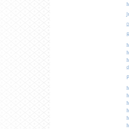
M
J
D
M
M
M
d
P
M
M
M
M
M
M