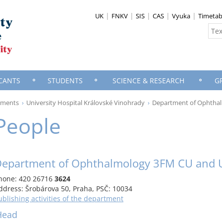
UK
FNKV
SIS
CAS
Vyuka
Timetab
CANTS
STUDENTS
SCIENCE & RESEARCH
G
rtments
University Hospital Královské Vinohrady
Department of Ophtha
People
epartment of Ophthalmology 3FM CU and
hone:
420 26716
3624
ddress:
Šrobárova 50, Praha, PSČ: 10034
ublishing activities of the department
Head