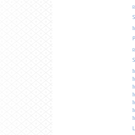
p
S
M
P
p
S
M
M
M
M
M
M
M
L