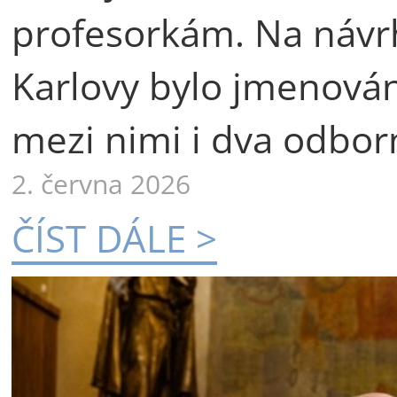
profesorkám. Na návr
Karlovy bylo jmenová
mezi nimi i dva odborn
2. června 2026
ČÍST DÁLE >