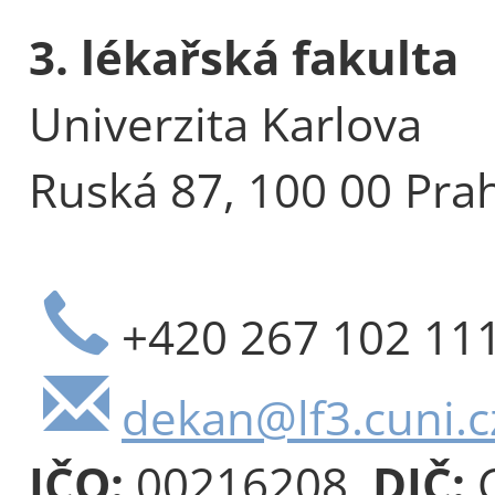
3. lékařská fakulta
Univerzita Karlova
Ruská 87, 100 00 Pra
+420 267 102 11
dekan@lf3.cuni.c
IČO:
00216208,
DIČ:
C