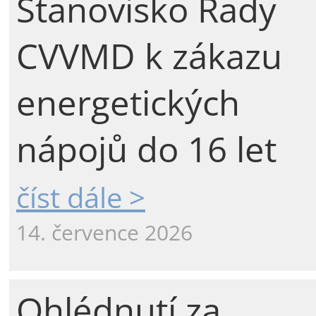
Stanovisko Rady
CVVMD k zákazu
energetických
nápojů do 16 let
číst dále >
14. července 2026
Ohlédnutí za