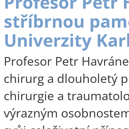
Profesor Petr
stříbrnou pam
Univerzity Kar
Profesor Petr Havráne
chirurg a dlouholetý p
chirurgie a traumatolog
výrazným osobnostem 