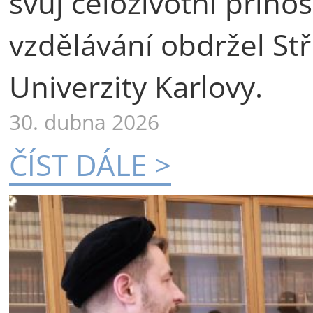
svůj celoživotní příno
vzdělávání obdržel St
Univerzity Karlovy.
30. dubna 2026
ČÍST DÁLE >