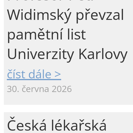
Widimský převzal
pamětní list
Univerzity Karlovy
číst dále >
30. června 2026
Česká lékařská