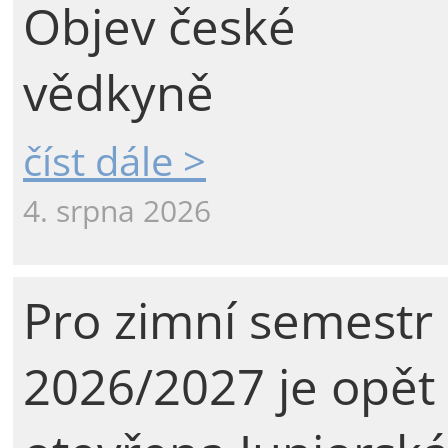
Objev české
vědkyně
číst dále >
4. srpna 2026
Pro zimní semestr
2026/2027 je opět