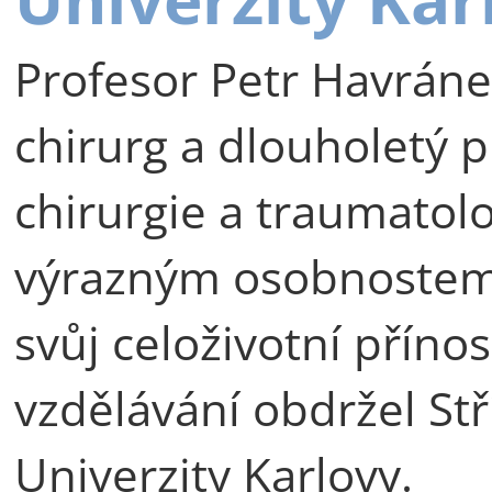
Profesor Petr Havráne
chirurg a dlouholetý p
chirurgie a traumatolog
výrazným osobnostem 
svůj celoživotní příno
vzdělávání obdržel St
Univerzity Karlovy.