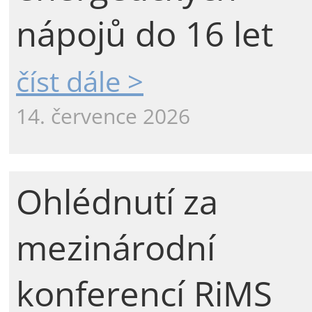
nápojů do 16 let
číst dále >
14. července 2026
Ohlédnutí za
mezinárodní
konferencí RiMS