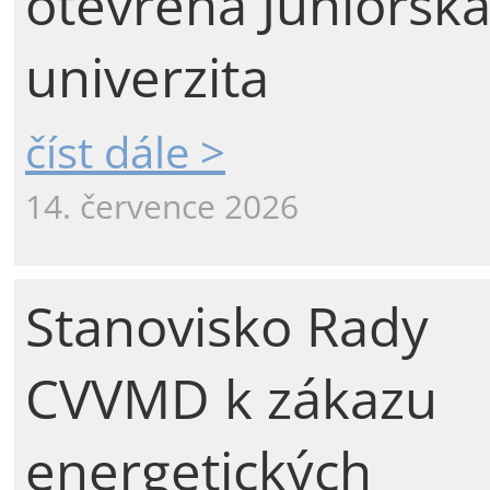
otevřena Juniorsk
univerzita
číst dále >
14. července 2026
Stanovisko Rady
CVVMD k zákazu
energetických