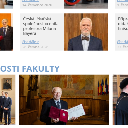
14. července 2026
1. čer
Česká lékařská
Přípr
společnost ocenila
didak
profesora Milana
finišu
Bayera
číst dále >
číst dá
26. června 2026
23. če
OSTI FAKULTY