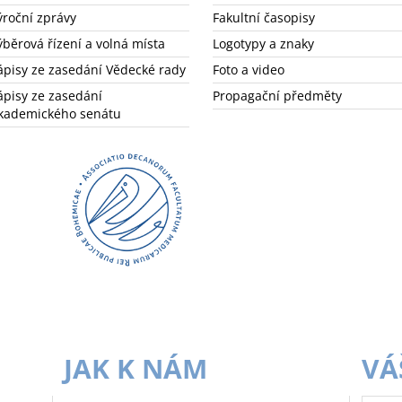
ýroční zprávy
Fakultní časopisy
ýběrová řízení a volná místa
Logotypy a znaky
ápisy ze zasedání Vědecké rady
Foto a video
ápisy ze zasedání
Propagační předměty
kademického senátu
JAK K NÁM
VÁ