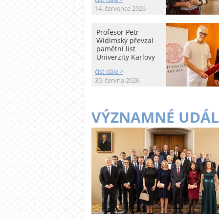
14. července 2026
Profesor Petr
Widimský převzal
pamětní list
Univerzity Karlovy
číst dále >
30. června 2026
VÝZNAMNÉ UDÁL