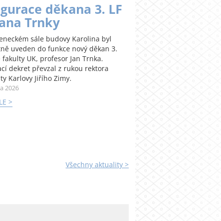
gurace děkana 3. LF
Jana Trnky
teneckém sále budovy Karolina byl
tně uveden do funkce nový děkan 3.
 fakulty UK, profesor Jan Trnka.
cí dekret převzal z rukou rektora
ty Karlovy Jiřího Zimy.
na 2026
LE >
Všechny aktuality >