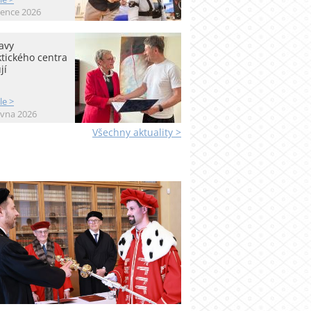
vence 2026
avy
tického centra
jí
le >
rvna 2026
Všechny aktuality >