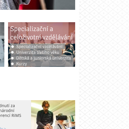
dnutí za
národní
erencí RiMS
le >