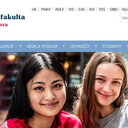
UK
FNKV
ADLF
SIS
CAS
EIS
ESS
OBD
Vý
ALIZACE
VĚDA A VÝZKUM
UCHAZEČI
STUDENTI