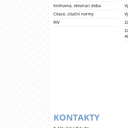
Knihovna, otevírací doba
V
Citace, citační normy
V
RIV
Z
Z
A
KONTAKTY