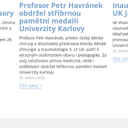
Profesor Petr Havránek
Inau
sory
obdržel stříbrnou
UK 
pamětní medaili
. června
Ve Vlas
Univerzity Karlovy
orům a
slavnos
lékařské
Profesor Petr Havránek, přední český dětský
kem 28
Jmenova
chirurg a dlouholetý přednosta Kliniky dětské
Univerzi
chirurgie a traumatologie 3. LF UK, patří k
26. břez
výrazným osobnostem oboru i pedagogiky. Za
ČÍST DÁ
svůj celoživotní přínos medicíně, vědě i
vzdělávání obdržel Stříbrnou pamětní medaili
Univerzity Karlovy.
30. dubna 2026
ČÍST DÁLE >