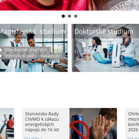
Stanovisko Rady
Ohlé
CVVMD k zákazu
mezi
energetických
konf
nápojů do 16 let
2026
číst dále >
číst dá