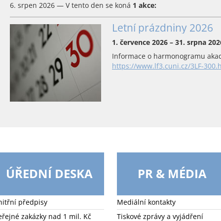
6. srpen 2026 — V tento den se koná
1 akce:
Letní prázdniny 2026
1. července 2026 – 31. srpna 202
Informace o harmonogramu akad
https://www.lf3.cuni.cz/3LF-300.
ÚŘEDNÍ DESKA
PR & MÉDIA
nitřní předpisy
Mediální kontakty
eřejné zakázky nad 1 mil. Kč
Tiskové zprávy a vyjádření