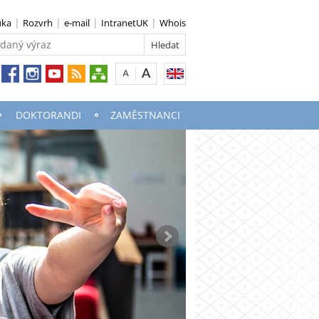
uka
Rozvrh
e-mail
IntranetUK
Whois
DOKTORANDI
ZAMĚSTNANCI