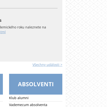
6
emického roku naleznete na
html
Všechny události >
ABSOLVENTI
Klub alumni
Vademecum absolventa