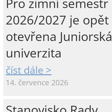
Pro zimní semestr
2026/2027 je opět
otevřena Juniorsk
univerzita
číst dále >
14. července 2026
Stanovisko Rady