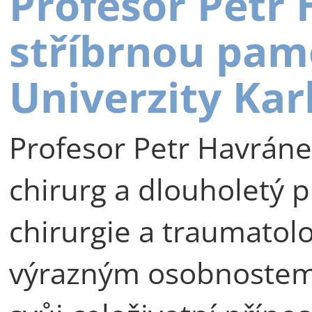
Profesor Petr
stříbrnou pam
Univerzity Kar
Profesor Petr Havráne
chirurg a dlouholetý p
chirurgie a traumatolog
výrazným osobnostem 