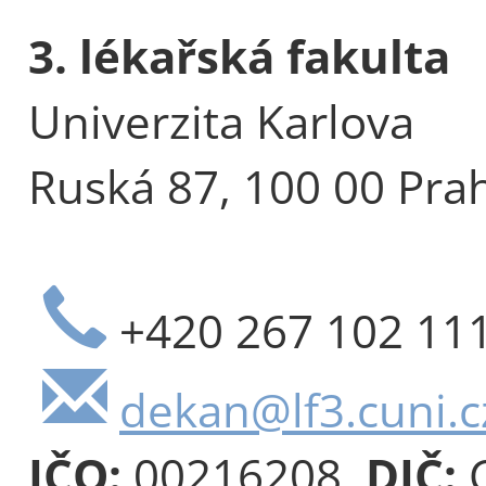
3. lékařská fakulta
Univerzita Karlova
Ruská 87, 100 00 Pra
+420 267 102 11
dekan@lf3.cuni.c
IČO:
00216208,
DIČ:
C