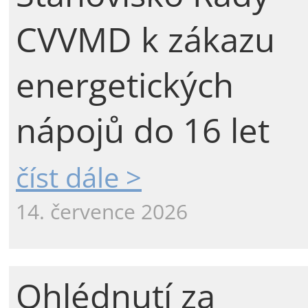
CVVMD k zákazu
energetických
nápojů do 16 let
číst dále >
14. července 2026
Ohlédnutí za