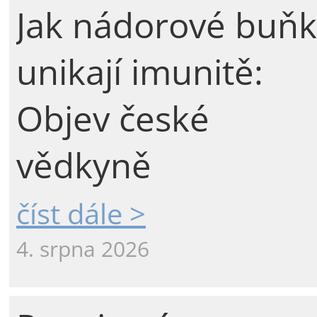
Jak nádorové buňk
unikají imunitě:
Objev české
vědkyně
číst dále >
4. srpna 2026