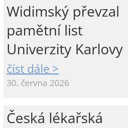
Widimský převzal
pamětní list
Univerzity Karlovy
číst dále >
30. června 2026
Česká lékařská