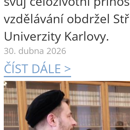
svůj celoživotní příno
vzdělávání obdržel St
Univerzity Karlovy.
30. dubna 2026
ČÍST DÁLE >