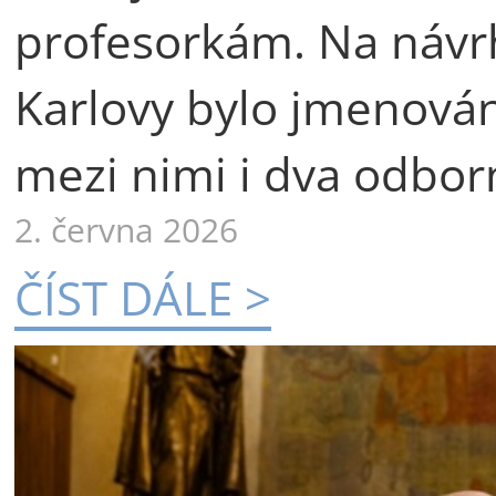
profesorkám. Na návr
Karlovy bylo jmenová
mezi nimi i dva odborn
2. června 2026
ČÍST DÁLE >