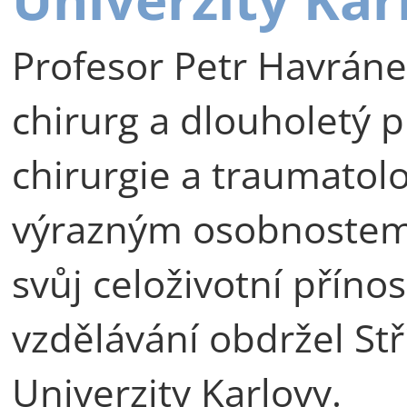
Profesor Petr Havráne
chirurg a dlouholetý p
chirurgie a traumatolog
výrazným osobnostem 
svůj celoživotní příno
vzdělávání obdržel St
Univerzity Karlovy.