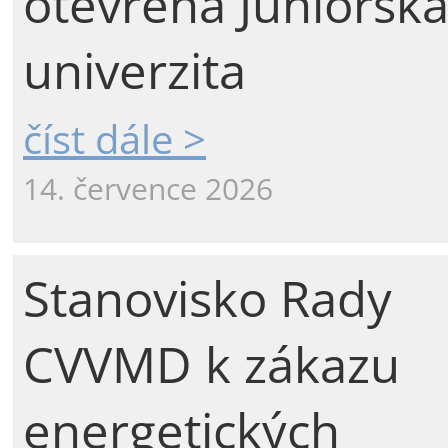
otevřena Juniorsk
univerzita
číst dále >
14. července 2026
Stanovisko Rady
CVVMD k zákazu
energetických