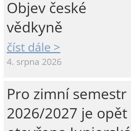
Objev české
vědkyně
číst dále >
4. srpna 2026
Pro zimní semestr
2026/2027 je opět