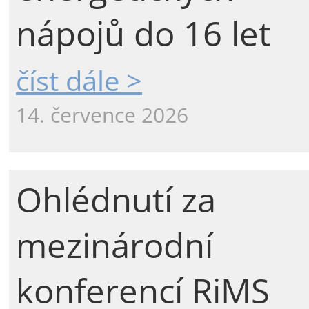
nápojů do 16 let
číst dále >
14. července 2026
Ohlédnutí za
mezinárodní
konferencí RiMS