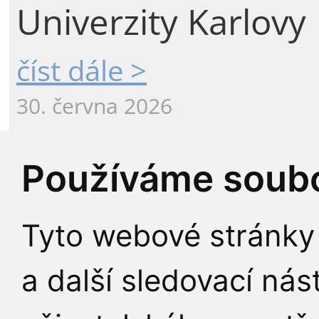
Univerzity Karlovy
číst dále >
30. června 2026
Používáme soubo
Česká lékařská
společnost ocenila
Tyto webové stránky 
a další sledovací nás
profesora Milana