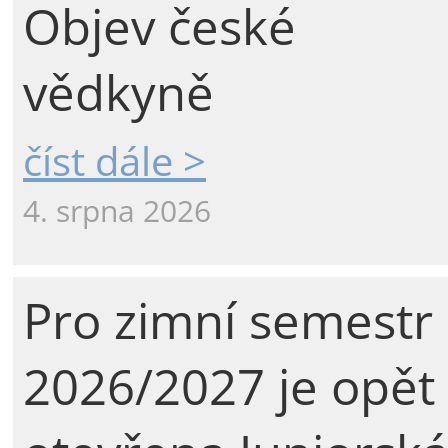
Objev české
vědkyně
číst dále >
4. srpna 2026
Pro zimní semestr
2026/2027 je opět