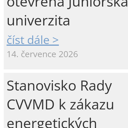
otevřena Juniorsk
univerzita
číst dále >
14. července 2026
Stanovisko Rady
CVVMD k zákazu
energetických