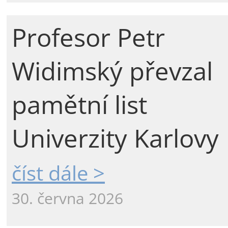
Profesor Petr
Widimský převzal
pamětní list
Univerzity Karlovy
číst dále >
30. června 2026