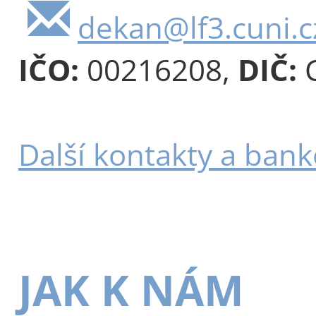
dekan@lf3.cuni.c
IČO:
00216208,
DIČ:
C
Další kontakty a bank
JAK K NÁM