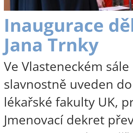
Inaugurace dě
Jana Trnky
Ve Vlasteneckém sále 
slavnostně uveden do
lékařské fakulty UK, p
Jmenovací dekret přev