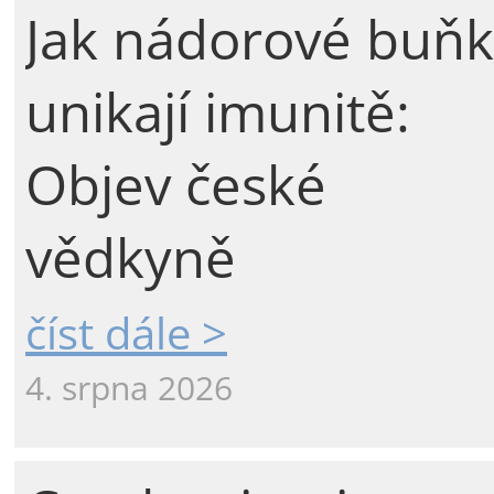
Jak nádorové buňk
unikají imunitě:
Objev české
vědkyně
číst dále >
4. srpna 2026