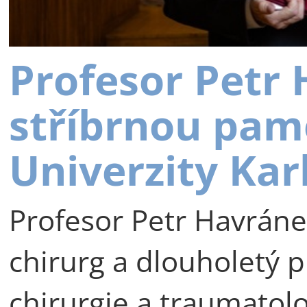
Profesor Petr
stříbrnou pam
Univerzity Kar
Profesor Petr Havráne
chirurg a dlouholetý p
chirurgie a traumatolog