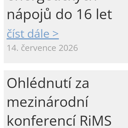
nápojů do 16 let
číst dále >
14. července 2026
Ohlédnutí za
mezinárodní
konferencí RiMS