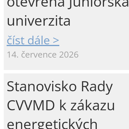
otevřena Juniorsk
univerzita
číst dále >
14. července 2026
Stanovisko Rady
CVVMD k zákazu
energetických