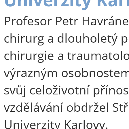
Profesor Petr Havráne
chirurg a dlouholetý p
chirurgie a traumatolog
výrazným osobnostem 
svůj celoživotní příno
vzdělávání obdržel St
Univerzity Karlovy.