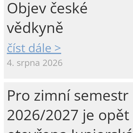
Objev české
vědkyně
číst dále >
4. srpna 2026
Pro zimní semestr
2026/2027 je opět