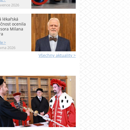
rvence 2026
 lékařská
čnost ocenila
esora Milana
ra
le >
rvna 2026
Všechny aktuality >