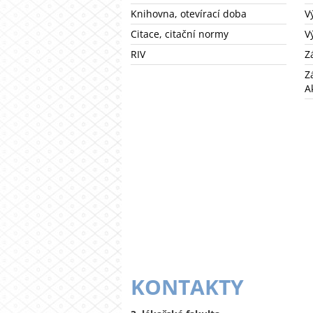
Knihovna, otevírací doba
V
Citace, citační normy
V
RIV
Z
Z
A
KONTAKTY