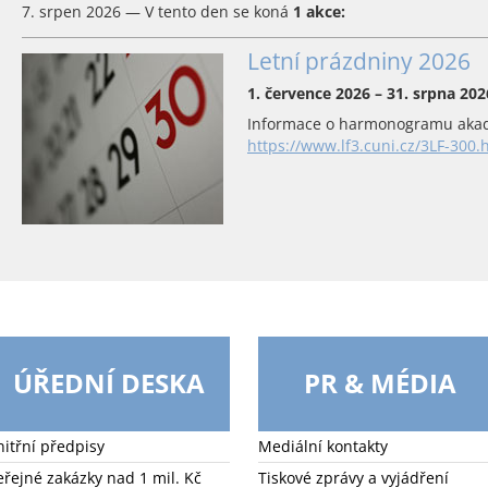
7. srpen 2026 — V tento den se koná
1 akce:
Letní prázdniny 2026
1. července 2026 – 31. srpna 202
Informace o harmonogramu akad
https://www.lf3.cuni.cz/3LF-300.
ÚŘEDNÍ DESKA
PR & MÉDIA
nitřní předpisy
Mediální kontakty
eřejné zakázky nad 1 mil. Kč
Tiskové zprávy a vyjádření