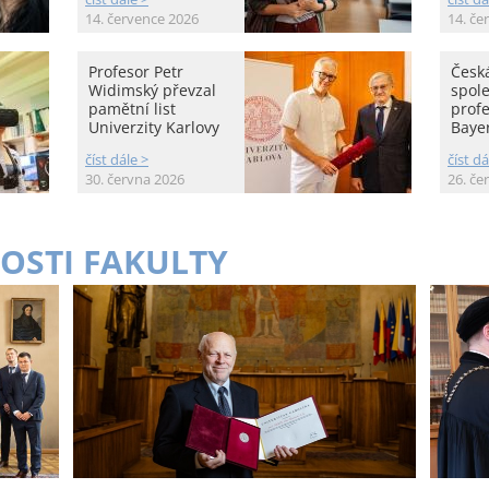
14. července 2026
14. če
Profesor Petr
Česká
Widimský převzal
spole
pamětní list
prof
Univerzity Karlovy
Baye
číst dále >
číst dá
30. června 2026
26. če
OSTI FAKULTY