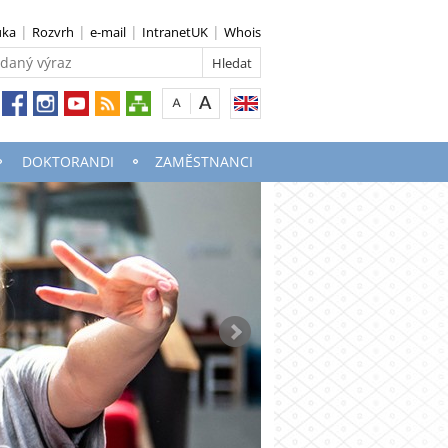
uka
Rozvrh
e-mail
IntranetUK
Whois
DOKTORANDI
ZAMĚSTNANCI