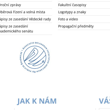
ýroční zprávy
Fakultní časopisy
ýběrová řízení a volná místa
Logotypy a znaky
ápisy ze zasedání Vědecké rady
Foto a video
ápisy ze zasedání
Propagační předměty
kademického senátu
JAK K NÁM
VÁ