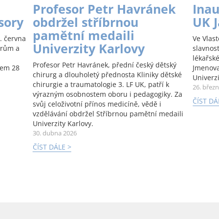
Profesor Petr Havránek
Inau
sory
obdržel stříbrnou
UK 
pamětní medaili
. června
Ve Vlas
Univerzity Karlovy
orům a
slavnos
lékařské
Profesor Petr Havránek, přední český dětský
kem 28
Jmenova
chirurg a dlouholetý přednosta Kliniky dětské
Univerzi
chirurgie a traumatologie 3. LF UK, patří k
26. břez
výrazným osobnostem oboru i pedagogiky. Za
ČÍST DÁ
svůj celoživotní přínos medicíně, vědě i
vzdělávání obdržel Stříbrnou pamětní medaili
Univerzity Karlovy.
30. dubna 2026
ČÍST DÁLE >