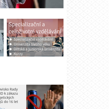
ovisko Rady
D k zákazu
getických
ů do 16 let
le >