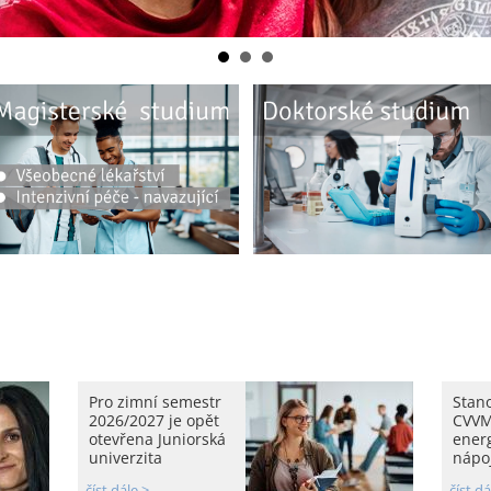
Pro zimní semestr
Stan
2026/2027 je opět
CVVM
otevřena Juniorská
ener
univerzita
nápoj
číst dále >
číst dá