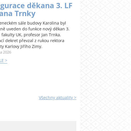
gurace děkana 3. LF
Jana Trnky
teneckém sále budovy Karolina byl
tně uveden do funkce nový děkan 3.
 fakulty UK, profesor Jan Trnka.
cí dekret převzal z rukou rektora
ty Karlovy Jiřího Zimy.
na 2026
LE >
Všechny aktuality >