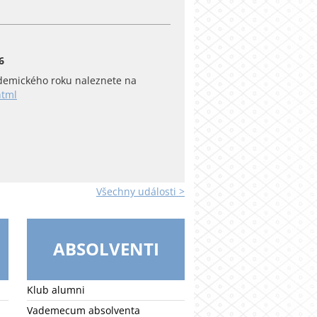
6
emického roku naleznete na
html
Všechny události >
ABSOLVENTI
Klub alumni
Vademecum absolventa