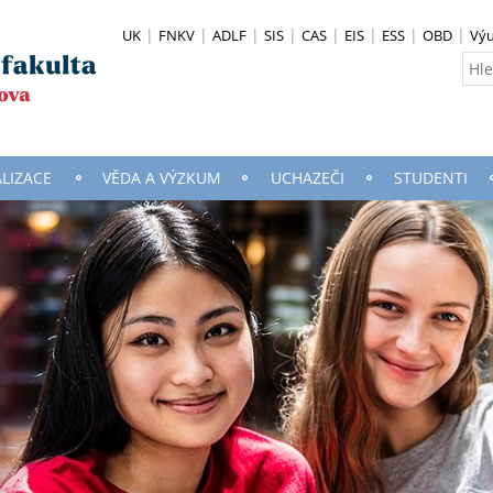
UK
FNKV
ADLF
SIS
CAS
EIS
ESS
OBD
Vý
ALIZACE
VĚDA A VÝZKUM
UCHAZEČI
STUDENTI