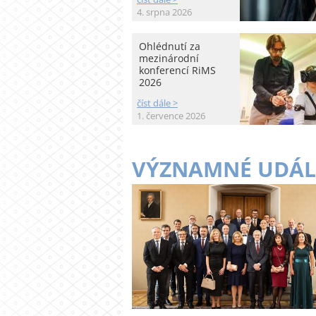
4. srpna 2026
Ohlédnutí za
mezinárodní
konferencí RiMS
2026
číst dále >
1. července 2026
VÝZNAMNÉ UDÁL