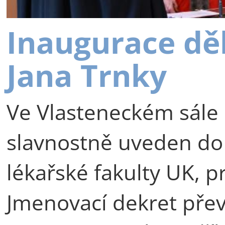
Inaugurace dě
Jana Trnky
Ve Vlasteneckém sále 
slavnostně uveden do
lékařské fakulty UK, p
Jmenovací dekret přev