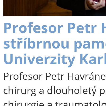
Profesor Petr
stříbrnou pam
Univerzity Kar
Profesor Petr Havráne
chirurg a dlouholetý p
chirurgie a traumatolog