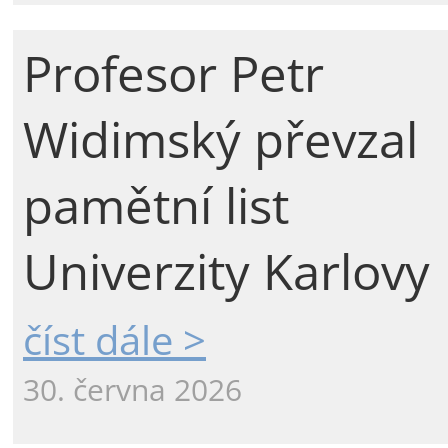
Profesor Petr
Widimský převzal
pamětní list
Univerzity Karlovy
číst dále >
30. června 2026