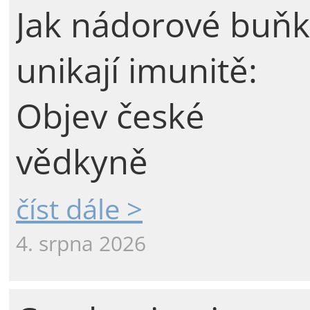
Jak nádorové buňk
unikají imunitě:
Objev české
vědkyně
číst dále >
4. srpna 2026