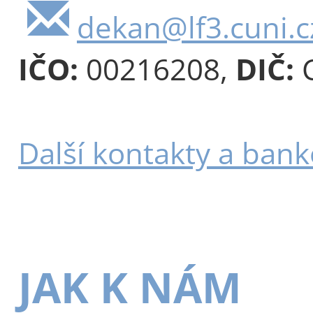
dekan@lf3.cuni.c
IČO:
00216208,
DIČ:
C
Další kontakty a bank
JAK K NÁM