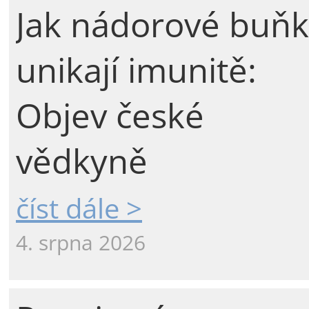
Jak nádorové buňk
unikají imunitě:
Objev české
vědkyně
číst dále >
4. srpna 2026