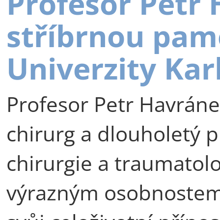
Profesor Petr
stříbrnou pam
Univerzity Kar
Profesor Petr Havráne
chirurg a dlouholetý p
chirurgie a traumatolog
výrazným osobnostem 