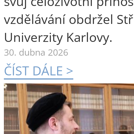
svůj celoživotní příno
vzdělávání obdržel St
Univerzity Karlovy.
30. dubna 2026
ČÍST DÁLE >