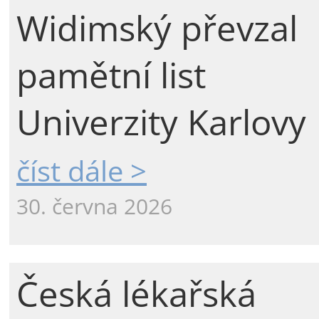
Widimský převzal
pamětní list
Univerzity Karlovy
číst dále >
30. června 2026
Česká lékařská