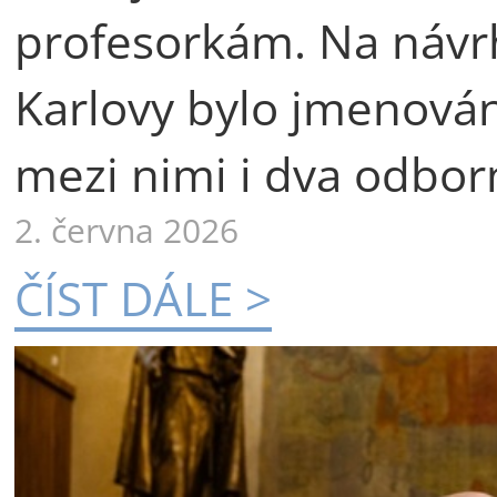
profesorkám. Na návr
Karlovy bylo jmenová
mezi nimi i dva odborn
2. června 2026
ČÍST DÁLE >