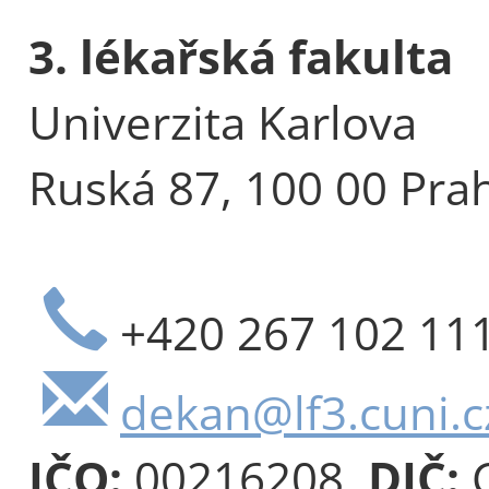
3. lékařská fakulta
Univerzita Karlova
Ruská 87, 100 00 Pra
+420 267 102 11
dekan@lf3.cuni.c
IČO:
00216208,
DIČ:
C