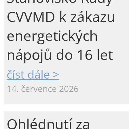
CVVMD k zákazu
energetických
nápojů do 16 let
číst dále >
14. července 2026
Ohlédnutí za