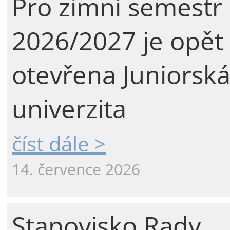
Pro zimní semestr
2026/2027 je opět
otevřena Juniorsk
univerzita
číst dále >
14. července 2026
Stanovisko Rady