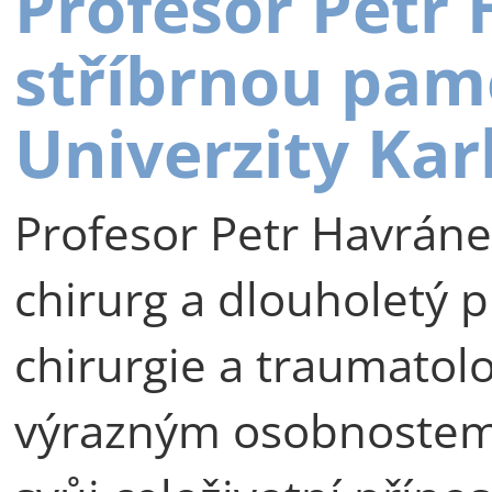
Profesor Petr
stříbrnou pam
Univerzity Kar
Profesor Petr Havráne
chirurg a dlouholetý p
chirurgie a traumatolog
výrazným osobnostem 