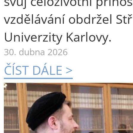
svůj celoživotní příno
vzdělávání obdržel St
Univerzity Karlovy.
30. dubna 2026
ČÍST DÁLE >