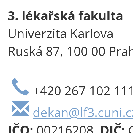
3. lékařská fakulta
Univerzita Karlova
Ruská 87, 100 00 Pra
+420 267 102 11
dekan@lf3.cuni.c
IČO:
00216208,
DIČ:
C