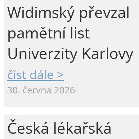
Widimský převzal
pamětní list
Univerzity Karlovy
číst dále >
30. června 2026
Česká lékařská