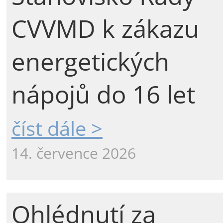
CVVMD k zákazu
energetických
nápojů do 16 let
číst dále >
14. července 2026
Ohlédnutí za