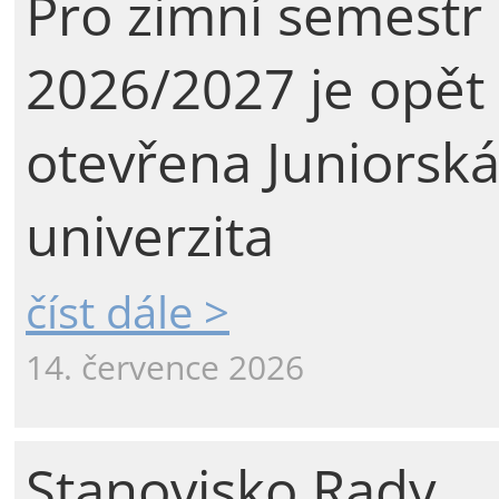
Pro zimní semestr
2026/2027 je opět
otevřena Juniorsk
univerzita
číst dále >
14. července 2026
Stanovisko Rady