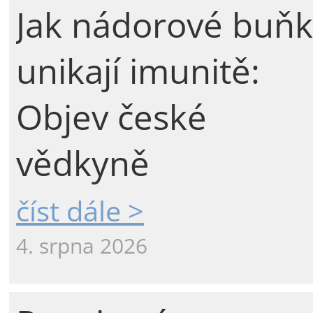
Jak nádorové buňk
unikají imunitě:
Objev české
vědkyně
číst dále >
4. srpna 2026