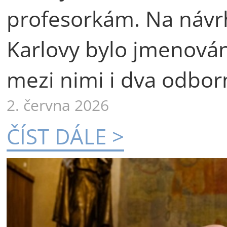
profesorkám. Na návr
Karlovy bylo jmenová
mezi nimi i dva odborn
2. června 2026
ČÍST DÁLE >