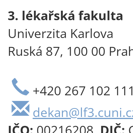
3. lékařská fakulta
Univerzita Karlova
Ruská 87, 100 00 Pra
+420 267 102 11
dekan@lf3.cuni.c
IČO:
00216208,
DIČ:
C