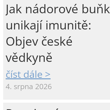
Jak nádorové buňk
unikají imunitě:
Objev české
vědkyně
číst dále >
4. srpna 2026