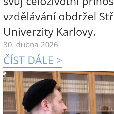
svůj celoživotní příno
vzdělávání obdržel St
Univerzity Karlovy.
30. dubna 2026
ČÍST DÁLE >