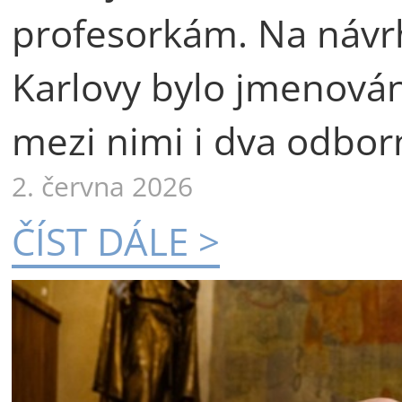
profesorkám. Na návr
Karlovy bylo jmenová
mezi nimi i dva odborn
2. června 2026
ČÍST DÁLE >