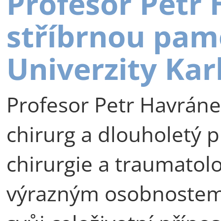
Profesor Petr
stříbrnou pam
Univerzity Kar
Profesor Petr Havráne
chirurg a dlouholetý p
chirurgie a traumatolog
výrazným osobnostem 