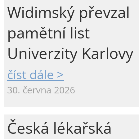
Widimský převzal
pamětní list
Univerzity Karlovy
číst dále >
30. června 2026
Česká lékařská