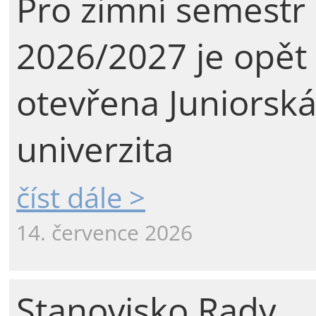
Pro zimní semestr
2026/2027 je opět
otevřena Juniorsk
univerzita
číst dále >
14. července 2026
Stanovisko Rady