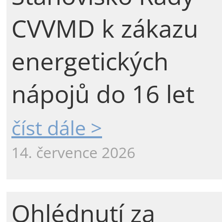
CVVMD k zákazu
energetických
nápojů do 16 let
číst dále >
14. července 2026
Ohlédnutí za