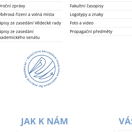
ýroční zprávy
Fakultní časopisy
ýběrová řízení a volná místa
Logotypy a znaky
ápisy ze zasedání Vědecké rady
Foto a video
ápisy ze zasedání
Propagační předměty
kademického senátu
JAK K NÁM
VÁ