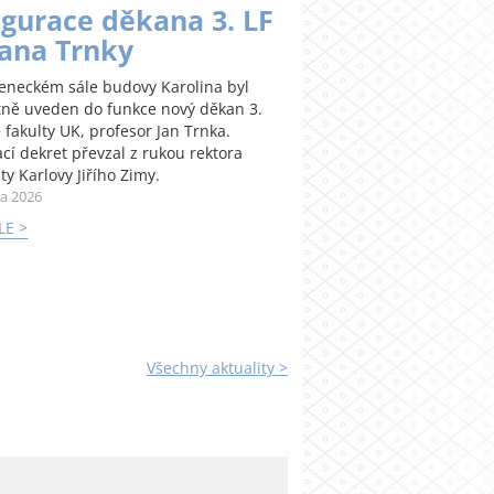
gurace děkana 3. LF
Jana Trnky
teneckém sále budovy Karolina byl
tně uveden do funkce nový děkan 3.
 fakulty UK, profesor Jan Trnka.
cí dekret převzal z rukou rektora
ty Karlovy Jiřího Zimy.
na 2026
LE >
Všechny aktuality >