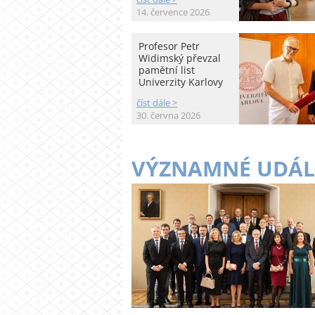
14. července 2026
Profesor Petr
Widimský převzal
pamětní list
Univerzity Karlovy
číst dále >
30. června 2026
VÝZNAMNÉ UDÁL