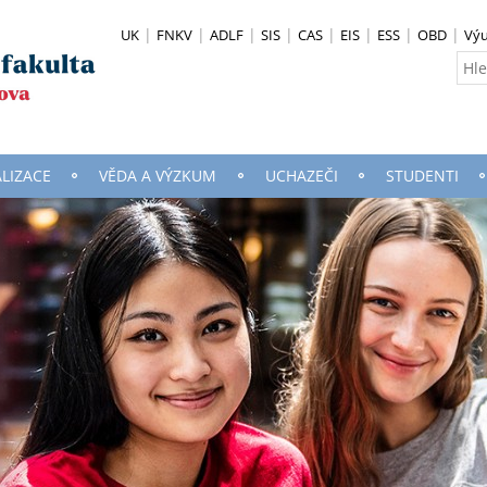
UK
FNKV
ADLF
SIS
CAS
EIS
ESS
OBD
Vý
ALIZACE
VĚDA A VÝZKUM
UCHAZEČI
STUDENTI