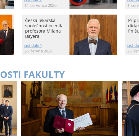
14. července 2026
1. čer
Česká lékařská
Přípr
společnost ocenila
didak
profesora Milana
finišu
Bayera
číst dále >
číst dá
26. června 2026
23. če
OSTI FAKULTY