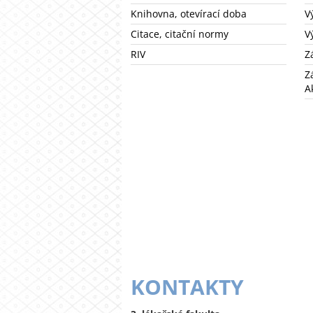
Knihovna, otevírací doba
V
Citace, citační normy
V
RIV
Z
Z
A
KONTAKTY