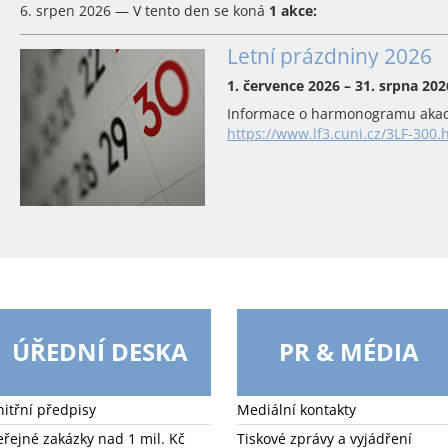
6. srpen 2026 — V tento den se koná
1 akce:
Letní prázdniny 2026
1. července 2026 – 31. srpna 202
Informace o harmonogramu akad
https://www.lf3.cuni.cz/3LF-300.
ÚŘEDNÍ DESKA
PR & MÉDIA
nitřní předpisy
Mediální kontakty
eřejné zakázky nad 1 mil. Kč
Tiskové zprávy a vyjádření