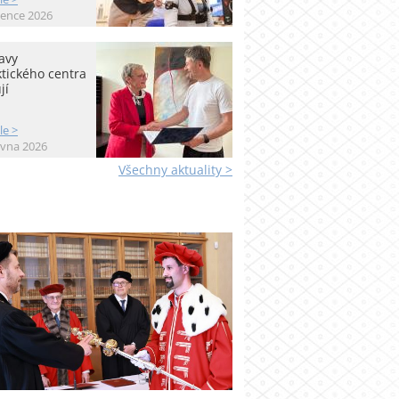
vence 2026
avy
tického centra
jí
le >
rvna 2026
Všechny aktuality >