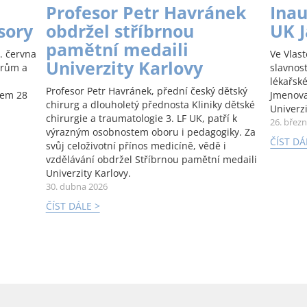
Profesor Petr Havránek
Inau
sory
obdržel stříbrnou
UK 
pamětní medaili
. června
Ve Vlas
Univerzity Karlovy
orům a
slavnos
lékařské
Profesor Petr Havránek, přední český dětský
kem 28
Jmenova
chirurg a dlouholetý přednosta Kliniky dětské
Univerzi
chirurgie a traumatologie 3. LF UK, patří k
26. břez
výrazným osobnostem oboru i pedagogiky. Za
ČÍST DÁ
svůj celoživotní přínos medicíně, vědě i
vzdělávání obdržel Stříbrnou pamětní medaili
Univerzity Karlovy.
30. dubna 2026
ČÍST DÁLE >