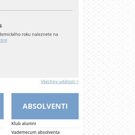
6
emického roku naleznete na
html
Všechny události >
ABSOLVENTI
Klub alumni
Vademecum absolventa