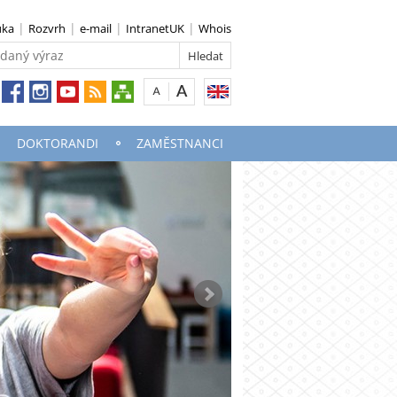
uka
Rozvrh
e-mail
IntranetUK
Whois
DOKTORANDI
ZAMĚSTNANCI