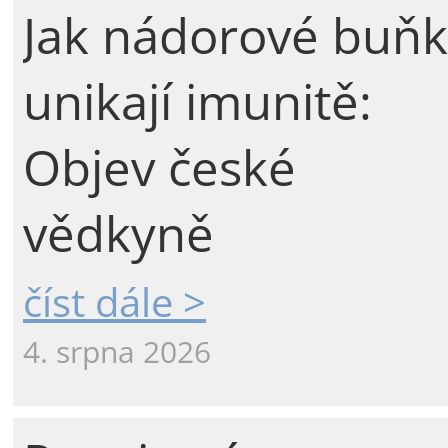
Jak nádorové buňk
unikají imunitě:
Objev české
vědkyně
číst dále >
4. srpna 2026