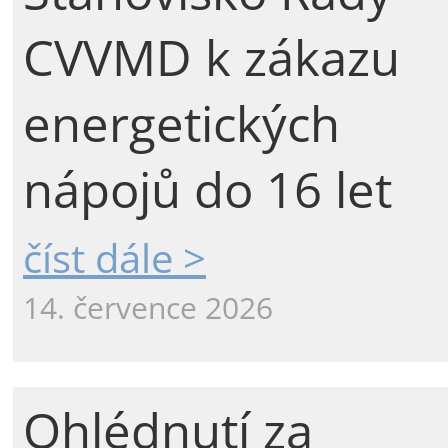
CVVMD k zákazu
energetických
nápojů do 16 let
číst dále >
14. července 2026
Ohlédnutí za