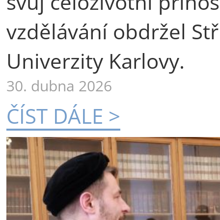
svůj celoživotní příno
vzdělávání obdržel St
Univerzity Karlovy.
30. dubna 2026
ČÍST DÁLE >