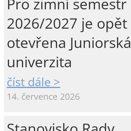
Pro zimní semestr
2026/2027 je opět
otevřena Juniorsk
univerzita
číst dále >
14. července 2026
Stanovisko Rady