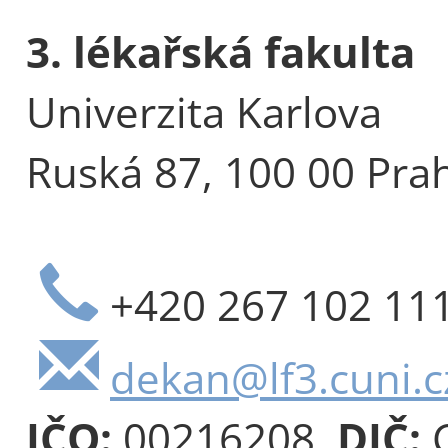
3. lékařská fakulta
Univerzita Karlova
Ruská 87, 100 00 Pra
+420 267 102 11
dekan@lf3.cuni.c
IČO:
00216208,
DIČ:
C