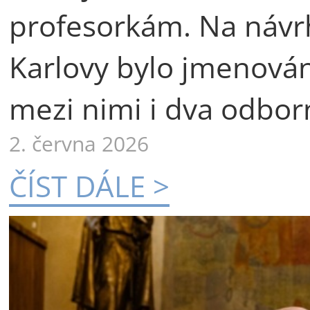
profesorkám. Na návr
Karlovy bylo jmenová
mezi nimi i dva odborn
2. června 2026
ČÍST DÁLE >