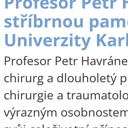
Profesor Petr
stříbrnou pam
Univerzity Kar
Profesor Petr Havráne
chirurg a dlouholetý p
chirurgie a traumatolog
výrazným osobnostem 