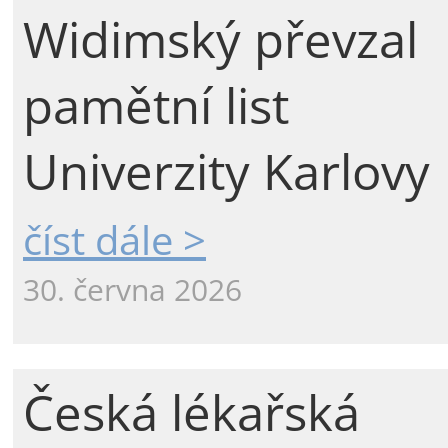
Widimský převzal
pamětní list
Univerzity Karlovy
číst dále >
30. června 2026
Česká lékařská