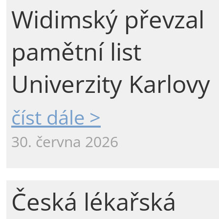
Widimský převzal
pamětní list
Univerzity Karlovy
číst dále >
30. června 2026
Česká lékařská