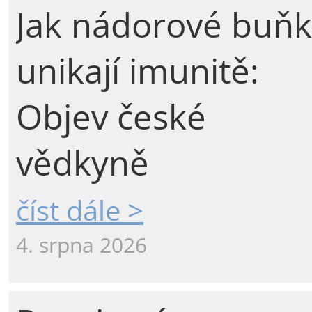
Jak nádorové buňk
unikají imunitě:
Objev české
vědkyně
číst dále >
4. srpna 2026