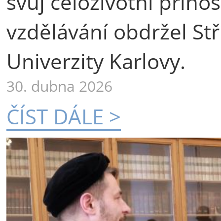
svůj celoživotní příno
vzdělávání obdržel St
Univerzity Karlovy.
30. dubna 2026
ČÍST DÁLE >