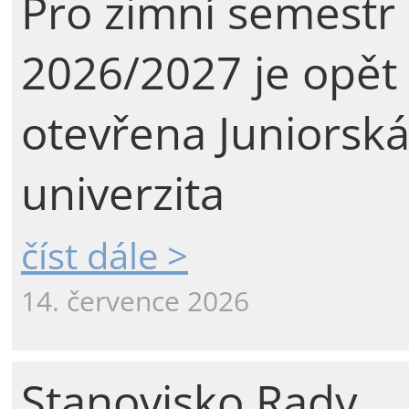
Pro zimní semestr
2026/2027 je opět
otevřena Juniorsk
univerzita
číst dále >
14. července 2026
Stanovisko Rady