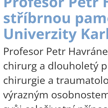
Profesor Petr
stříbrnou pam
Univerzity Kar
Profesor Petr Havráne
chirurg a dlouholetý p
chirurgie a traumatolog
výrazným osobnostem 