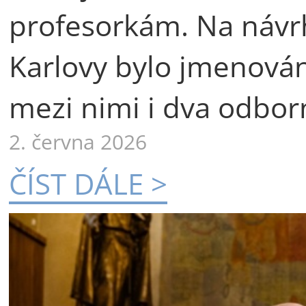
profesorkám. Na návr
Karlovy bylo jmenová
mezi nimi i dva odborn
2. června 2026
ČÍST DÁLE >