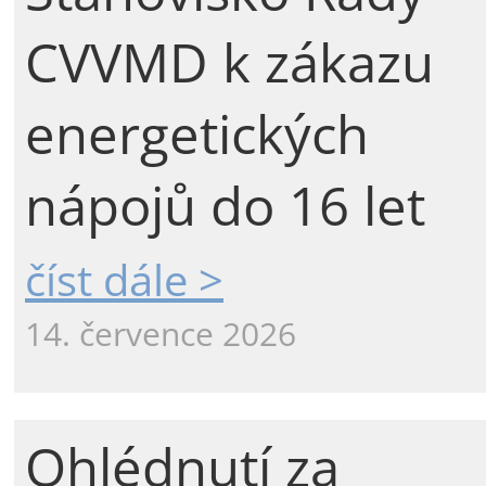
CVVMD k zákazu
energetických
nápojů do 16 let
číst dále >
14. července 2026
Ohlédnutí za