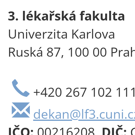
3. lékařská fakulta
Univerzita Karlova
Ruská 87, 100 00 Pra
+420 267 102 11
dekan@lf3.cuni.c
IČO:
00216208,
DIČ:
C