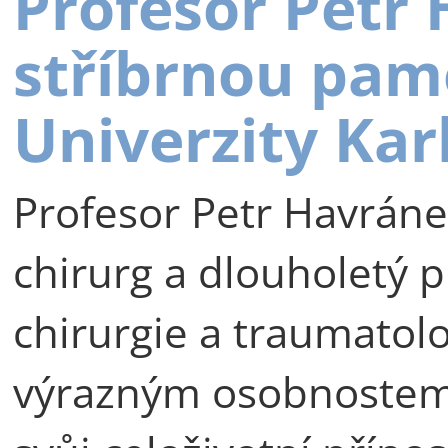
Profesor Petr
stříbrnou pam
Univerzity Kar
Profesor Petr Havráne
chirurg a dlouholetý p
chirurgie a traumatolog
výrazným osobnostem 