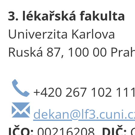
3. lékařská fakulta
Univerzita Karlova
Ruská 87, 100 00 Pra
+420 267 102 11
dekan@lf3.cuni.c
IČO:
00216208,
DIČ:
C