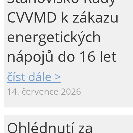
CVVMD k zákazu
energetických
nápojů do 16 let
číst dále >
14. července 2026
Ohlédnutí za