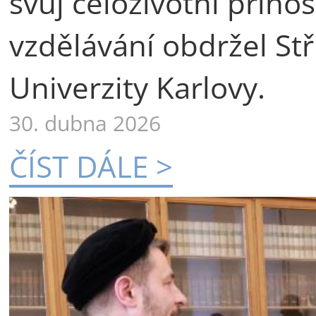
svůj celoživotní příno
vzdělávání obdržel St
Univerzity Karlovy.
30. dubna 2026
ČÍST DÁLE >