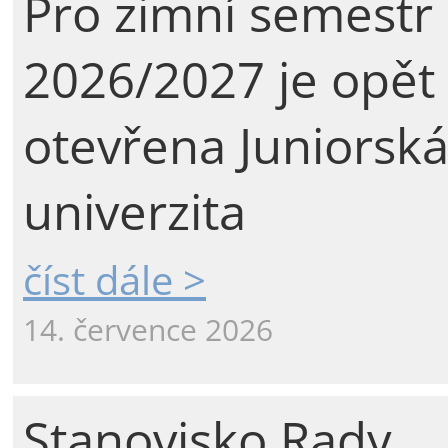
Pro zimní semestr
2026/2027 je opět
otevřena Juniorsk
univerzita
číst dále >
14. července 2026
Stanovisko Rady