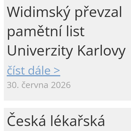
Widimský převzal
pamětní list
Univerzity Karlovy
číst dále >
30. června 2026
Česká lékařská