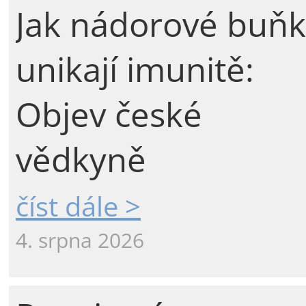
Jak nádorové buňk
unikají imunitě:
Objev české
vědkyně
číst dále >
4. srpna 2026