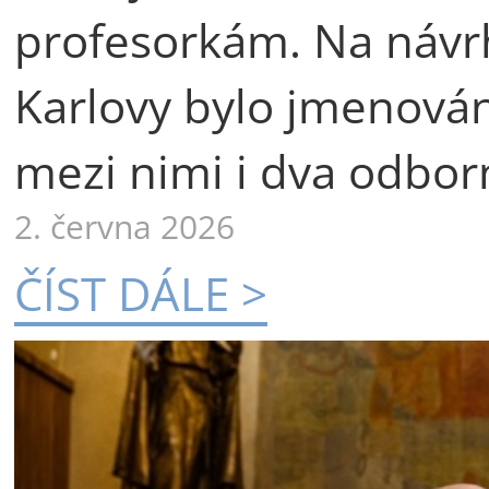
profesorkám. Na návr
Karlovy bylo jmenová
mezi nimi i dva odborn
2. června 2026
ČÍST DÁLE >