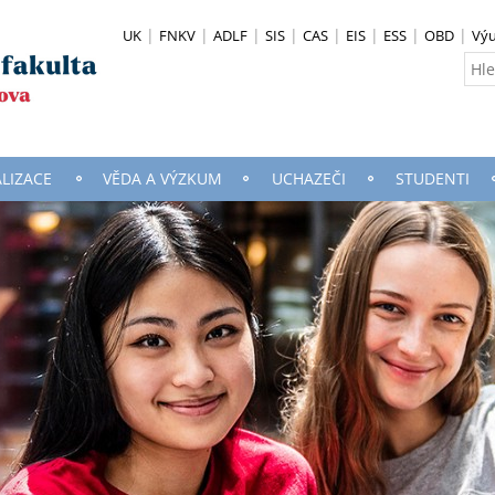
UK
FNKV
ADLF
SIS
CAS
EIS
ESS
OBD
Vý
ALIZACE
VĚDA A VÝZKUM
UCHAZEČI
STUDENTI