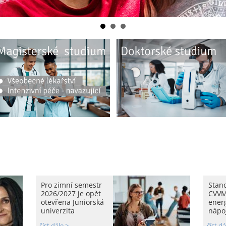
Pro zimní semestr
Stan
2026/2027 je opět
CVVM
otevřena Juniorská
ener
univerzita
nápoj
číst dále >
číst dá