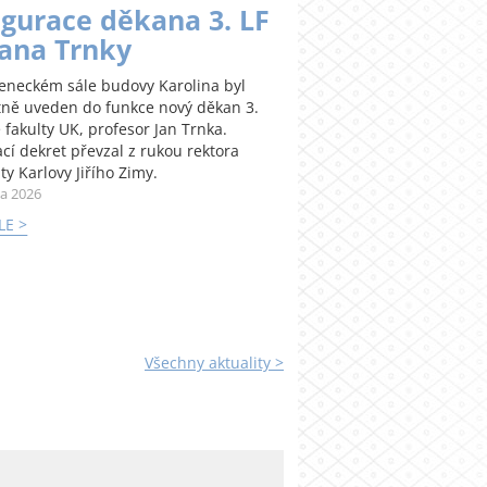
gurace děkana 3. LF
Jana Trnky
teneckém sále budovy Karolina byl
tně uveden do funkce nový děkan 3.
 fakulty UK, profesor Jan Trnka.
cí dekret převzal z rukou rektora
ty Karlovy Jiřího Zimy.
na 2026
LE >
Všechny aktuality >