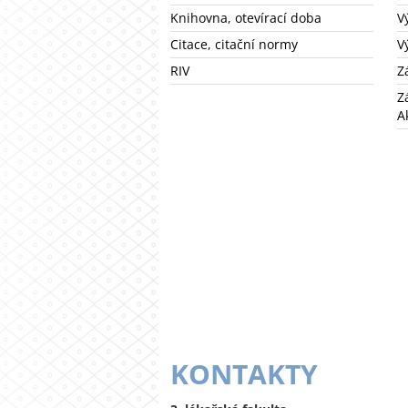
Knihovna, otevírací doba
V
Citace, citační normy
V
RIV
Z
Z
A
KONTAKTY