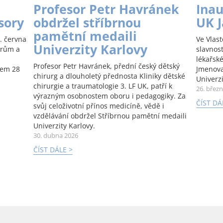
Profesor Petr Havránek
Inau
sory
obdržel stříbrnou
UK 
pamětní medaili
. června
Ve Vlas
Univerzity Karlovy
orům a
slavnos
lékařské
Profesor Petr Havránek, přední český dětský
kem 28
Jmenova
chirurg a dlouholetý přednosta Kliniky dětské
Univerzi
chirurgie a traumatologie 3. LF UK, patří k
26. břez
výrazným osobnostem oboru i pedagogiky. Za
ČÍST DÁ
svůj celoživotní přínos medicíně, vědě i
vzdělávání obdržel Stříbrnou pamětní medaili
Univerzity Karlovy.
30. dubna 2026
ČÍST DÁLE >