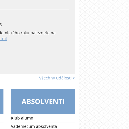
6
emického roku naleznete na
html
Všechny události >
ABSOLVENTI
Klub alumni
Vademecum absolventa