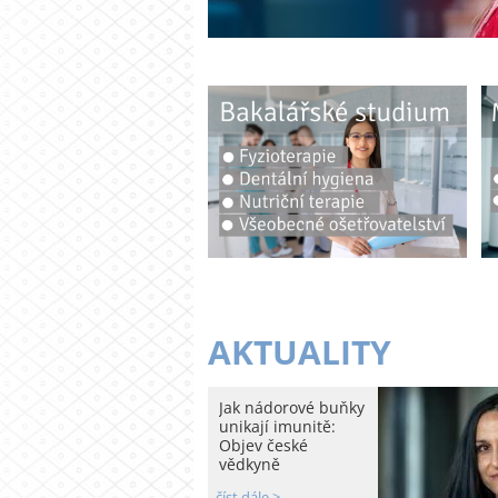
AKTUALITY
Jak nádorové buňky
unikají imunitě:
Objev české
vědkyně
číst dále >