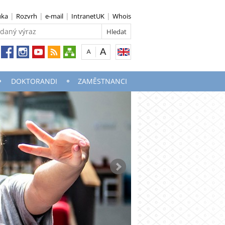
uka
Rozvrh
e-mail
IntranetUK
Whois
DOKTORANDI
ZAMĚSTNANCI