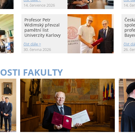
14. července 2026
14. če
Profesor Petr
Česká
Widimský převzal
spole
pamětní list
prof
Univerzity Karlovy
Baye
číst dále >
číst dá
30. června 2026
26. če
OSTI FAKULTY