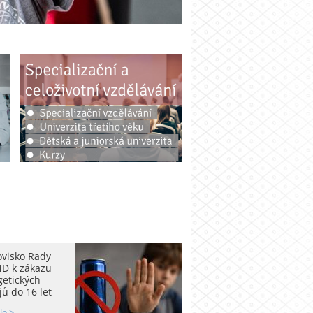
ovisko Rady
D k zákazu
getických
ů do 16 let
le >