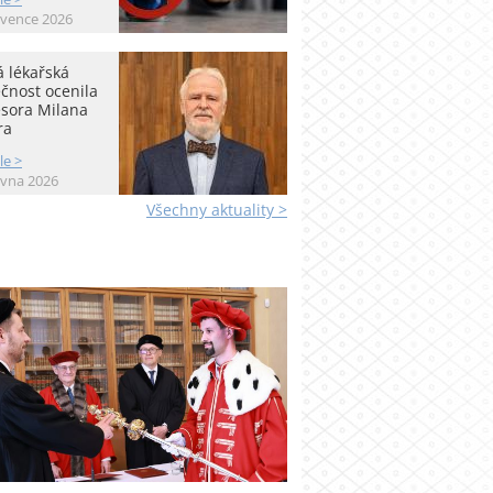
rvence 2026
 lékařská
čnost ocenila
esora Milana
ra
le >
rvna 2026
Všechny aktuality >