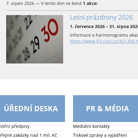
7. srpen 2026 — V tento den se koná
1 akce:
Letní prázdniny 2026
1. července 2026 – 31. srpna 202
Informace o harmonogramu akad
https://www.lf3.cuni.cz/3LF-300.
ÚŘEDNÍ DESKA
PR & MÉDIA
nitřní předpisy
Mediální kontakty
eřejné zakázky nad 1 mil. Kč
Tiskové zprávy a vyjádření