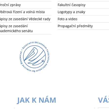
ýroční zprávy
Fakultní časopisy
ýběrová řízení a volná místa
Logotypy a znaky
ápisy ze zasedání Vědecké rady
Foto a video
ápisy ze zasedání
Propagační předměty
kademického senátu
JAK K NÁM
VÁ