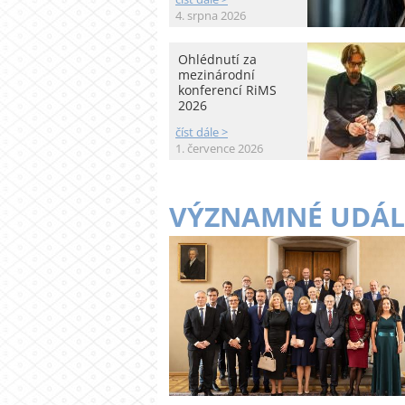
4. srpna 2026
Ohlédnutí za
mezinárodní
konferencí RiMS
2026
číst dále >
1. července 2026
VÝZNAMNÉ UDÁL