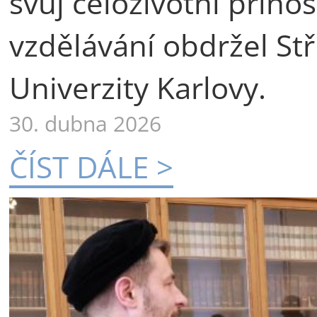
svůj celoživotní příno
vzdělávání obdržel St
Univerzity Karlovy.
30. dubna 2026
ČÍST DÁLE >