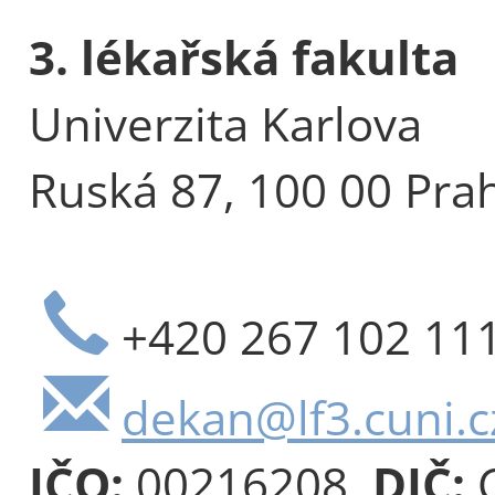
3. lékařská fakulta
Univerzita Karlova
Ruská 87, 100 00 Pra
+420 267 102 11
dekan@lf3.cuni.c
IČO:
00216208,
DIČ:
C