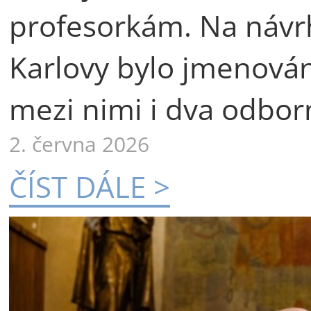
profesorkám. Na návr
Karlovy bylo jmenová
mezi nimi i dva odborn
2. června 2026
ČÍST DÁLE >