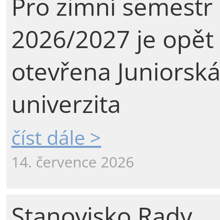
Pro zimní semestr
2026/2027 je opět
otevřena Juniorsk
univerzita
číst dále >
14. července 2026
Stanovisko Rady