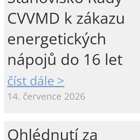
CVVMD k zákazu
energetických
nápojů do 16 let
číst dále >
14. července 2026
Ohlédnutí za