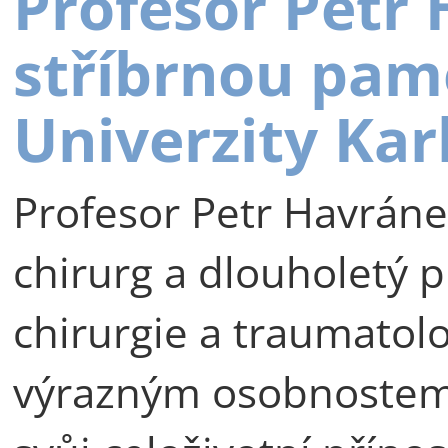
Profesor Petr
stříbrnou pam
Univerzity Kar
Profesor Petr Havráne
chirurg a dlouholetý p
chirurgie a traumatolog
výrazným osobnostem 