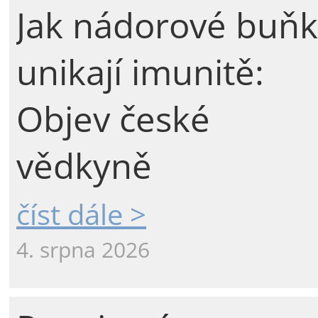
Jak nádorové buňk
unikají imunitě:
Objev české
vědkyně
číst dále >
4. srpna 2026