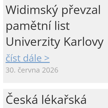
Widimský převzal
pamětní list
Univerzity Karlovy
číst dále >
30. června 2026
Česká lékařská