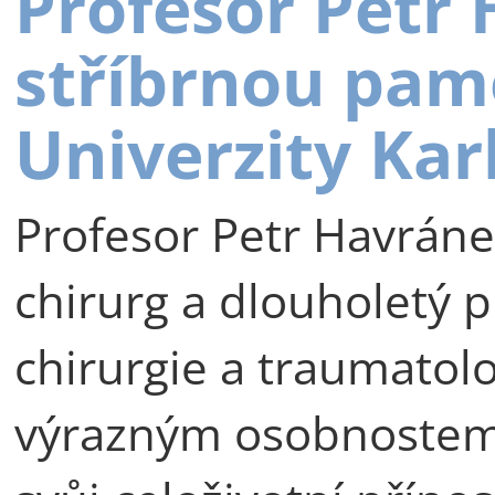
Profesor Petr
stříbrnou pam
Univerzity Kar
Profesor Petr Havráne
chirurg a dlouholetý p
chirurgie a traumatolog
výrazným osobnostem 