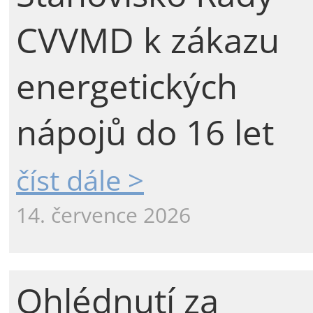
CVVMD k zákazu
energetických
nápojů do 16 let
číst dále >
14. července 2026
Ohlédnutí za