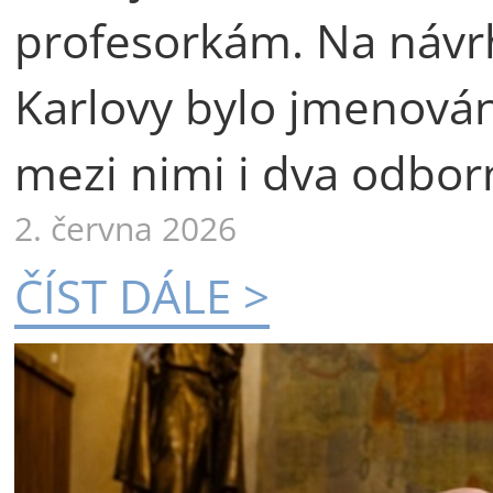
profesorkám. Na návr
Karlovy bylo jmenová
mezi nimi i dva odborn
2. června 2026
ČÍST DÁLE >