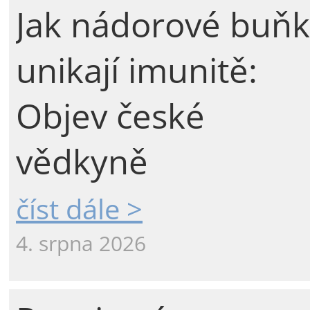
Jak nádorové buňk
unikají imunitě:
Objev české
vědkyně
číst dále >
4. srpna 2026