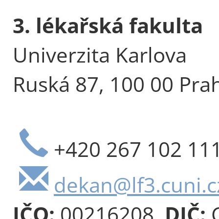
3. lékařská fakulta
Univerzita Karlova
Ruská 87, 100 00 Pra
+420 267 102 11
dekan@lf3.cuni.c
IČO:
00216208,
DIČ:
C