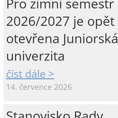
Pro zimní semestr
2026/2027 je opět
otevřena Juniorsk
univerzita
číst dále >
14. července 2026
Stanovisko Rady