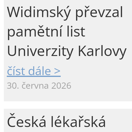
Widimský převzal
pamětní list
Univerzity Karlovy
číst dále >
30. června 2026
Česká lékařská