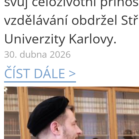
svůj celoživotní příno
vzdělávání obdržel St
Univerzity Karlovy.
30. dubna 2026
ČÍST DÁLE >