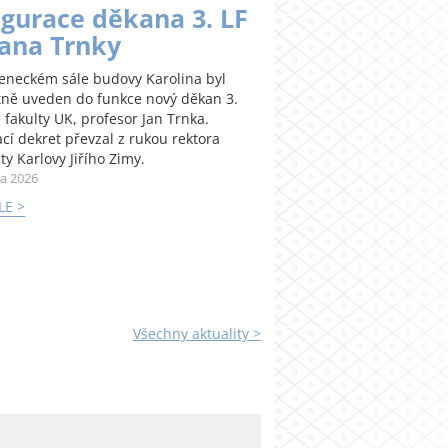
gurace děkana 3. LF
Jana Trnky
teneckém sále budovy Karolina byl
tně uveden do funkce nový děkan 3.
 fakulty UK, profesor Jan Trnka.
cí dekret převzal z rukou rektora
ty Karlovy Jiřího Zimy.
na 2026
LE >
Všechny aktuality >