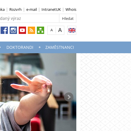
uka
Rozvrh
e-mail
IntranetUK
Whois
DOKTORANDI
ZAMĚSTNANCI