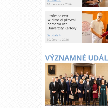
14. července 2026
Profesor Petr
Widimský převzal
pamětní list
Univerzity Karlovy
číst dále >
30. června 2026
VÝZNAMNÉ UDÁL