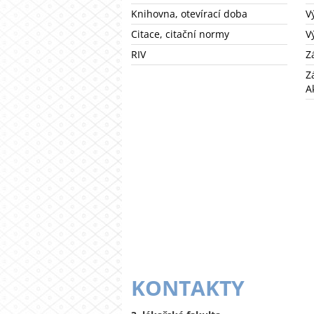
Knihovna, otevírací doba
V
Citace, citační normy
V
RIV
Z
Z
A
KONTAKTY