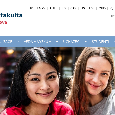
UK
FNKV
ADLF
SIS
CAS
EIS
ESS
OBD
Vý
ALIZACE
VĚDA A VÝZKUM
UCHAZEČI
STUDENTI