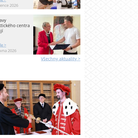
vence 2026
avy
tického centra
jí
le >
rvna 2026
Všechny aktuality >