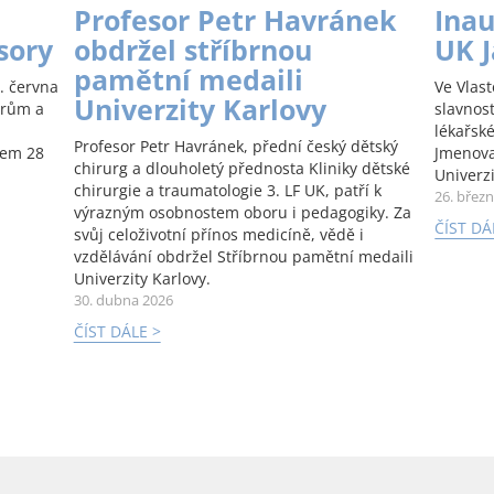
Profesor Petr Havránek
Inau
sory
obdržel stříbrnou
UK 
pamětní medaili
. června
Ve Vlas
Univerzity Karlovy
orům a
slavnos
lékařské
Profesor Petr Havránek, přední český dětský
kem 28
Jmenova
chirurg a dlouholetý přednosta Kliniky dětské
Univerzi
chirurgie a traumatologie 3. LF UK, patří k
26. břez
výrazným osobnostem oboru i pedagogiky. Za
ČÍST DÁ
svůj celoživotní přínos medicíně, vědě i
vzdělávání obdržel Stříbrnou pamětní medaili
Univerzity Karlovy.
30. dubna 2026
ČÍST DÁLE >