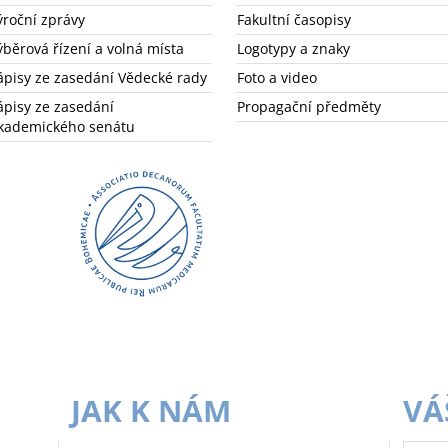
ýroční zprávy
Fakultní časopisy
ýběrová řízení a volná místa
Logotypy a znaky
ápisy ze zasedání Vědecké rady
Foto a video
ápisy ze zasedání
Propagační předměty
kademického senátu
JAK K NÁM
VÁ