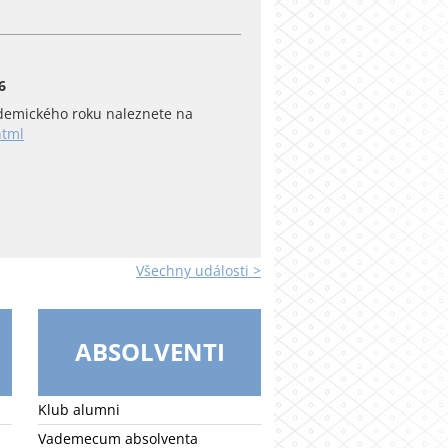
6
emického roku naleznete na
html
Všechny události >
ABSOLVENTI
Klub alumni
Vademecum absolventa