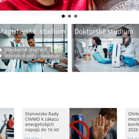
Stanovisko Rady
Ohlé
CVVMD k zákazu
mezi
energetických
konf
nápojů do 16 let
2026
číst dále >
číst dá