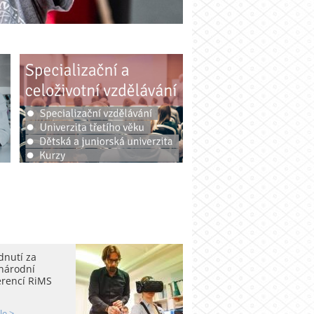
dnutí za
národní
erencí RiMS
le >