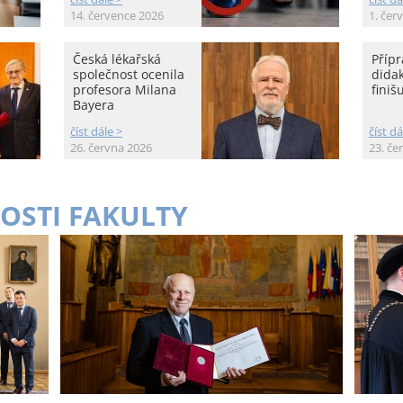
14. července 2026
1. čer
Česká lékařská
Přípr
společnost ocenila
didak
profesora Milana
finišu
Bayera
číst dále >
číst dá
26. června 2026
23. če
OSTI FAKULTY