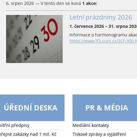
6. srpen 2026 — V tento den se koná
1 akce:
Letní prázdniny 2026
1. července 2026 – 31. srpna 202
Informace o harmonogramu akad
https://www.lf3.cuni.cz/3LF-300.
ÚŘEDNÍ DESKA
PR & MÉDIA
nitřní předpisy
Mediální kontakty
eřejné zakázky nad 1 mil. Kč
Tiskové zprávy a vyjádření