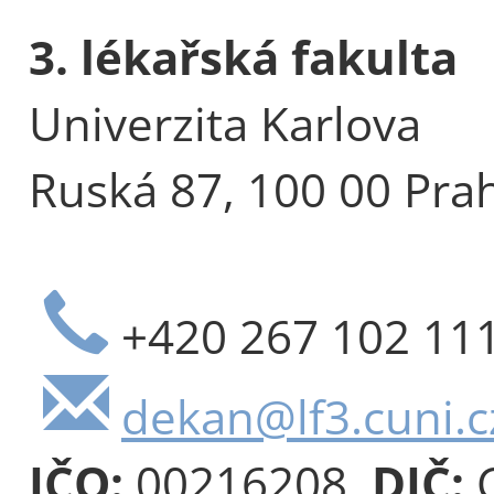
3. lékařská fakulta
Univerzita Karlova
Ruská 87, 100 00 Pra
+420 267 102 11
dekan@lf3.cuni.c
IČO:
00216208,
DIČ:
C