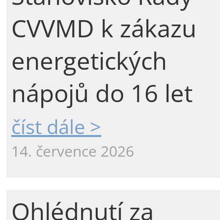
CVVMD k zákazu
energetických
nápojů do 16 let
číst dále >
14. července 2026
Ohlédnutí za