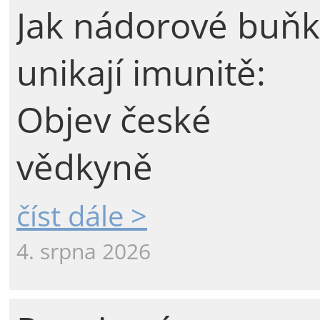
Jak nádorové buňk
unikají imunitě:
Objev české
vědkyně
číst dále >
4. srpna 2026