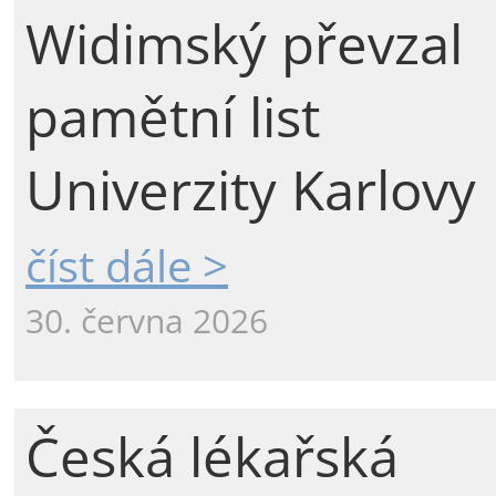
Widimský převzal
pamětní list
Univerzity Karlovy
číst dále >
30. června 2026
Česká lékařská