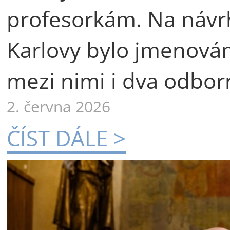
profesorkám. Na návr
Karlovy bylo jmenová
mezi nimi i dva odborn
2. června 2026
ČÍST DÁLE >