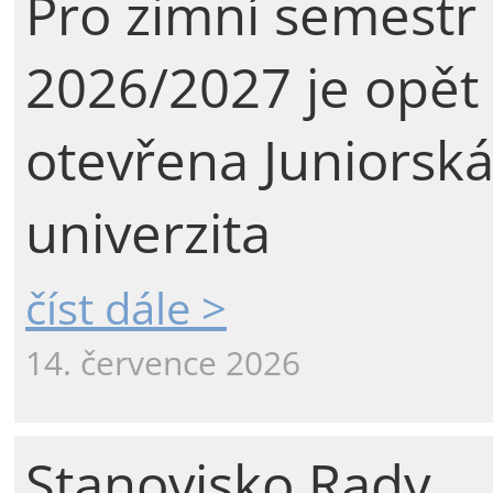
Pro zimní semestr
2026/2027 je opět
otevřena Juniorsk
univerzita
číst dále >
14. července 2026
Stanovisko Rady