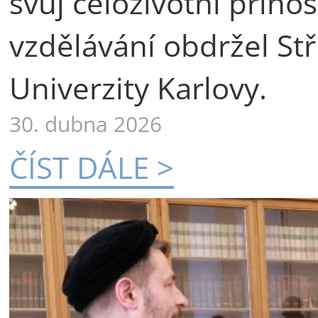
svůj celoživotní příno
vzdělávání obdržel St
Univerzity Karlovy.
30. dubna 2026
ČÍST DÁLE >