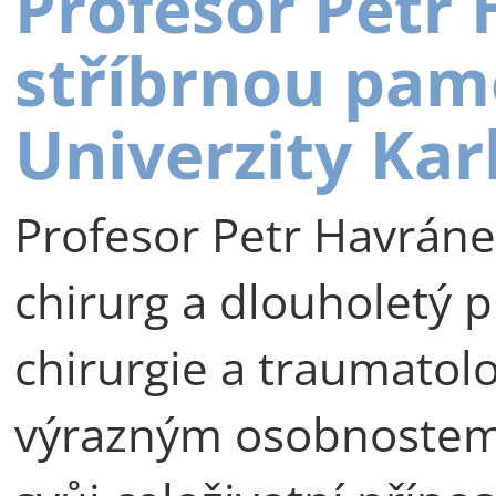
Profesor Petr
stříbrnou pam
Univerzity Kar
Profesor Petr Havráne
chirurg a dlouholetý p
chirurgie a traumatolog
výrazným osobnostem 