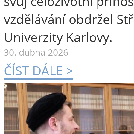
svůj celoživotní příno
vzdělávání obdržel St
Univerzity Karlovy.
30. dubna 2026
ČÍST DÁLE >