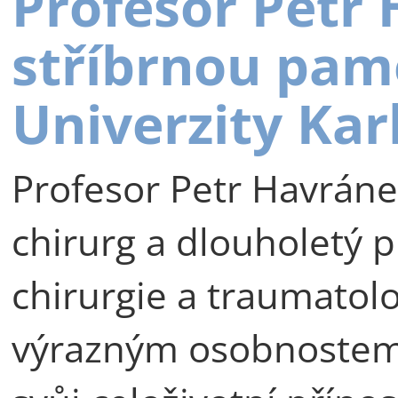
Profesor Petr
stříbrnou pam
Univerzity Kar
Profesor Petr Havráne
chirurg a dlouholetý p
chirurgie a traumatolog
výrazným osobnostem 