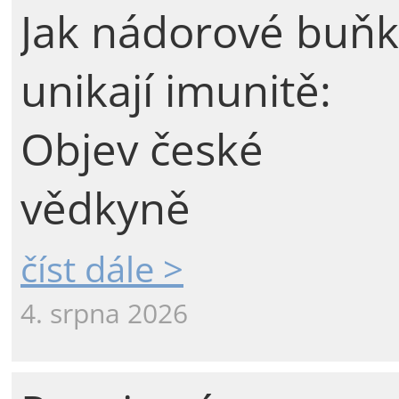
Jak nádorové buňk
unikají imunitě:
Objev české
vědkyně
číst dále >
4. srpna 2026