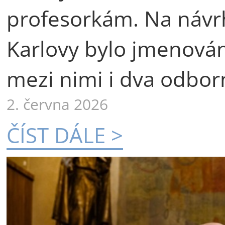
profesorkám. Na návr
Karlovy bylo jmenová
mezi nimi i dva odborn
2. června 2026
ČÍST DÁLE >