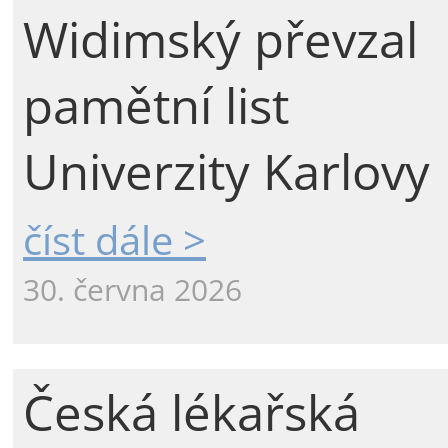
Widimský převzal
pamětní list
Univerzity Karlovy
číst dále >
30. června 2026
Česká lékařská