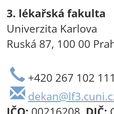
3. lékařská fakulta
Univerzita Karlova
Ruská 87, 100 00 Pra
+420 267 102 11
dekan@lf3.cuni.c
IČO:
00216208,
DIČ:
C