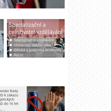
ovisko Rady
D k zákazu
getických
ů do 16 let
le >