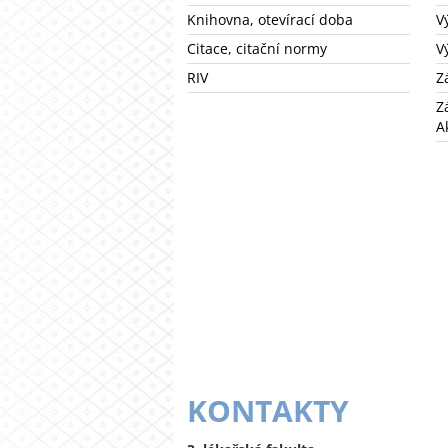
Knihovna, otevírací doba
V
Citace, citační normy
V
RIV
Z
Z
A
KONTAKTY