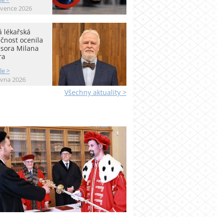
rvence 2026
 lékařská
čnost ocenila
esora Milana
ra
le >
rvna 2026
Všechny aktuality >