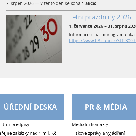
7. srpen 2026 — V tento den se koná
1 akce:
Letní prázdniny 2026
1. července 2026 – 31. srpna 202
Informace o harmonogramu akad
https://www.lf3.cuni.cz/3LF-300.
ÚŘEDNÍ DESKA
PR & MÉDIA
nitřní předpisy
Mediální kontakty
eřejné zakázky nad 1 mil. Kč
Tiskové zprávy a vyjádření