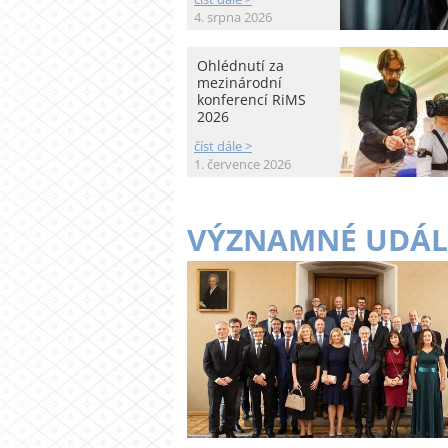
4. srpna 2026
Ohlédnutí za
mezinárodní
konferencí RiMS
2026
číst dále >
1. července 2026
VÝZNAMNÉ UDÁL