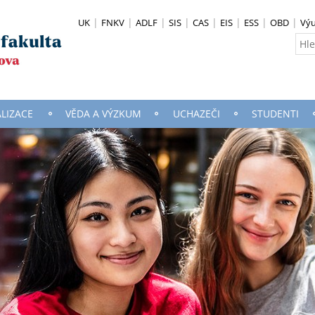
UK
FNKV
ADLF
SIS
CAS
EIS
ESS
OBD
Vý
ALIZACE
VĚDA A VÝZKUM
UCHAZEČI
STUDENTI