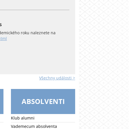
6
emického roku naleznete na
html
Všechny události >
ABSOLVENTI
Klub alumni
Vademecum absolventa