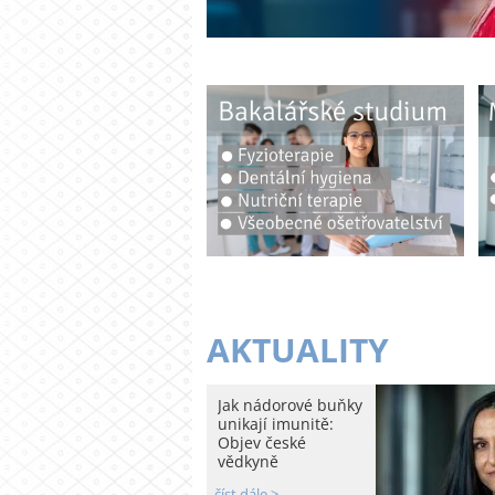
AKTUALITY
Jak nádorové buňky
unikají imunitě:
Objev české
vědkyně
číst dále >