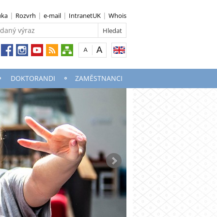
uka
Rozvrh
e-mail
IntranetUK
Whois
DOKTORANDI
ZAMĚSTNANCI