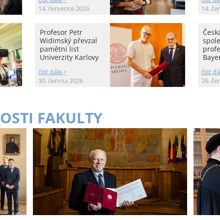
14. července 2026
14. če
Profesor Petr
Česká
Widimský převzal
spole
pamětní list
prof
Univerzity Karlovy
Baye
číst dále >
číst dá
30. června 2026
26. če
OSTI FAKULTY