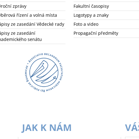
ýroční zprávy
Fakultní časopisy
ýběrová řízení a volná místa
Logotypy a znaky
ápisy ze zasedání Vědecké rady
Foto a video
ápisy ze zasedání
Propagační předměty
kademického senátu
JAK K NÁM
VÁ