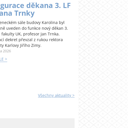
gurace děkana 3. LF
Jana Trnky
teneckém sále budovy Karolina byl
tně uveden do funkce nový děkan 3.
 fakulty UK, profesor Jan Trnka.
cí dekret převzal z rukou rektora
ty Karlovy Jiřího Zimy.
na 2026
LE >
Všechny aktuality >