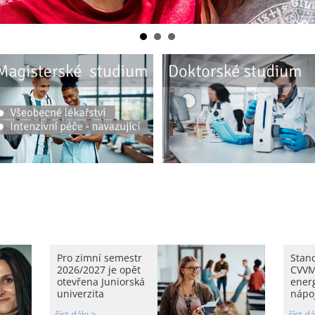
Pro zimní semestr
Stan
2026/2027 je opět
CVVM
otevřena Juniorská
ener
univerzita
nápoj
číst dále >
číst dá