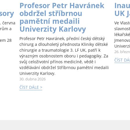
Profesor Petr Havránek
Inau
sory
obdržel stříbrnou
UK 
pamětní medaili
. června
Ve Vlas
Univerzity Karlovy
orům a
slavnos
lékařské
Profesor Petr Havránek, přední český dětský
kem 28
Jmenova
chirurg a dlouholetý přednosta Kliniky dětské
Univerzi
chirurgie a traumatologie 3. LF UK, patří k
26. břez
výrazným osobnostem oboru i pedagogiky. Za
ČÍST DÁ
svůj celoživotní přínos medicíně, vědě i
vzdělávání obdržel Stříbrnou pamětní medaili
Univerzity Karlovy.
30. dubna 2026
ČÍST DÁLE >