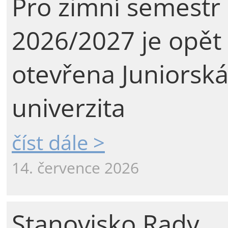
Pro zimní semestr
2026/2027 je opět
otevřena Juniorsk
univerzita
číst dále >
14. července 2026
Stanovisko Rady