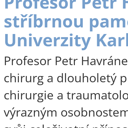
Profesor Petr
stříbrnou pam
Univerzity Kar
Profesor Petr Havráne
chirurg a dlouholetý p
chirurgie a traumatolog
výrazným osobnostem 