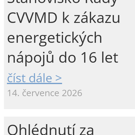
CVVMD k zákazu
energetických
nápojů do 16 let
číst dále >
14. července 2026
Ohlédnutí za