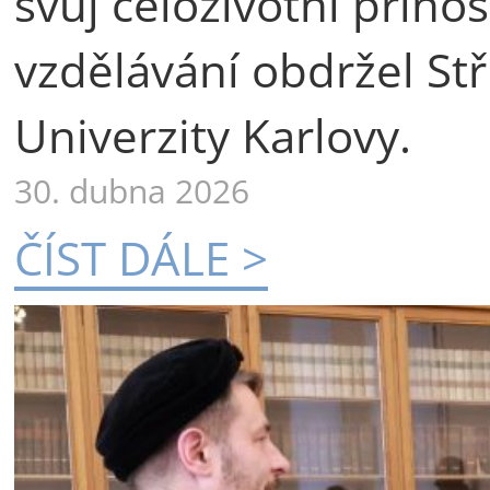
svůj celoživotní příno
vzdělávání obdržel St
Univerzity Karlovy.
30. dubna 2026
ČÍST DÁLE >