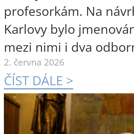
profesorkám. Na návr
Karlovy bylo jmenová
mezi nimi i dva odborn
2. června 2026
ČÍST DÁLE >