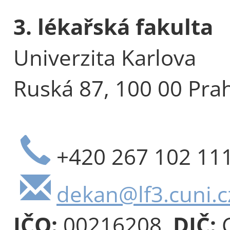
3. lékařská fakulta
Univerzita Karlova
Ruská 87, 100 00 Pra
+420 267 102 11
dekan@lf3.cuni.c
IČO:
00216208,
DIČ:
C