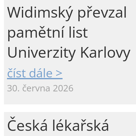
Widimský převzal
pamětní list
Univerzity Karlovy
číst dále >
30. června 2026
Česká lékařská