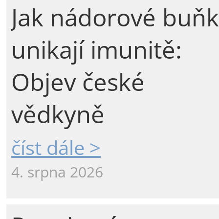
Jak nádorové buňk
unikají imunitě:
Objev české
vědkyně
číst dále >
4. srpna 2026