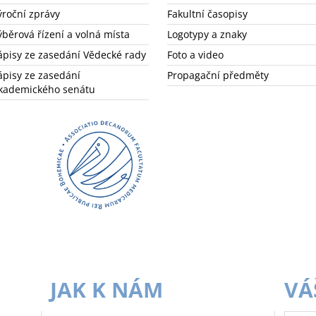
ýroční zprávy
Fakultní časopisy
ýběrová řízení a volná místa
Logotypy a znaky
ápisy ze zasedání Vědecké rady
Foto a video
ápisy ze zasedání
Propagační předměty
kademického senátu
JAK K NÁM
VÁ