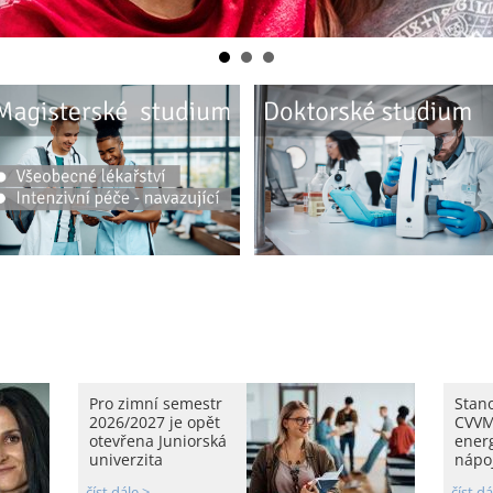
Pro zimní semestr
Stan
2026/2027 je opět
CVVM
otevřena Juniorská
ener
univerzita
nápoj
číst dále >
číst dá