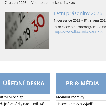
7. srpen 2026 — V tento den se koná
1 akce:
Letní prázdniny 2026
1. července 2026 – 31. srpna 202
Informace o harmonogramu akad
https://www.lf3.cuni.cz/3LF-300.
ÚŘEDNÍ DESKA
PR & MÉDIA
nitřní předpisy
Mediální kontakty
eřejné zakázky nad 1 mil. Kč
Tiskové zprávy a vyjádření