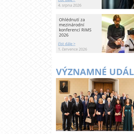
4. srpna 2026
Ohlédnutí za
mezinárodní
konferencí RiMS
2026
číst dále >
1. července 2026
VÝZNAMNÉ UDÁL