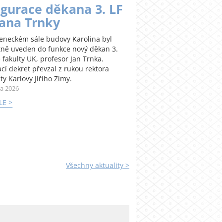
gurace děkana 3. LF
Jana Trnky
teneckém sále budovy Karolina byl
tně uveden do funkce nový děkan 3.
 fakulty UK, profesor Jan Trnka.
cí dekret převzal z rukou rektora
ty Karlovy Jiřího Zimy.
na 2026
LE >
Všechny aktuality >