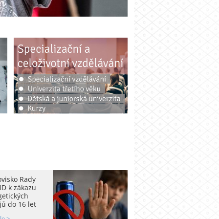
ovisko Rady
D k zákazu
getických
ů do 16 let
le >