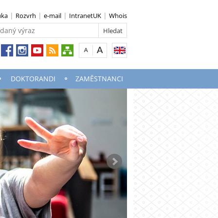
uka
Rozvrh
e-mail
IntranetUK
Whois
DOKTORANDI
ZAMĚSTNANCI