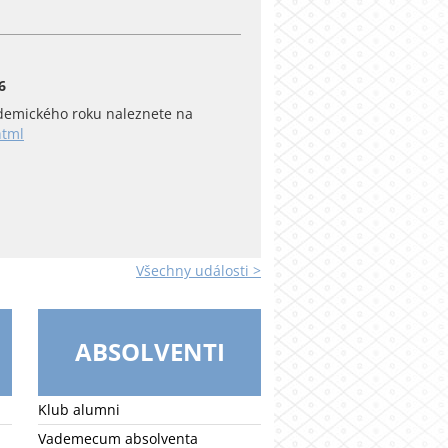
6
emického roku naleznete na
html
Všechny události >
ABSOLVENTI
Klub alumni
Vademecum absolventa