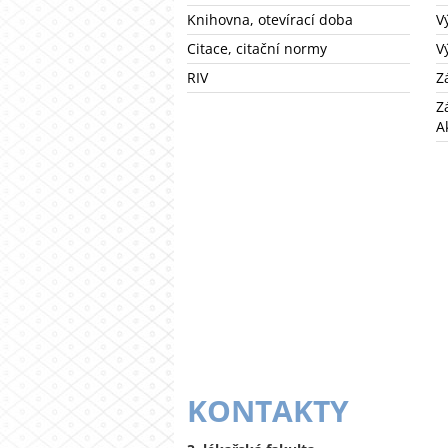
Knihovna, otevírací doba
V
Citace, citační normy
V
RIV
Z
Z
A
KONTAKTY