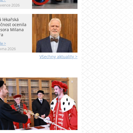
rvence 2026
 lékařská
čnost ocenila
esora Milana
ra
le >
rvna 2026
Všechny aktuality >