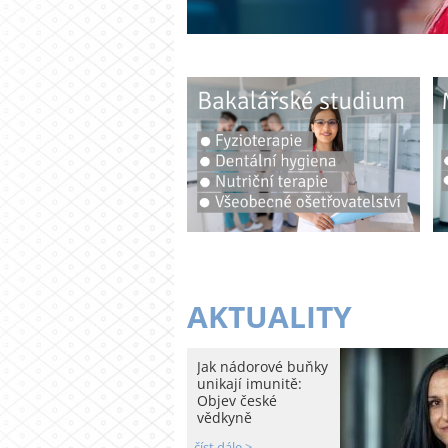
AKTUALITY
Jak nádorové buňky
unikají imunitě:
Objev české
vědkyně
číst dále >