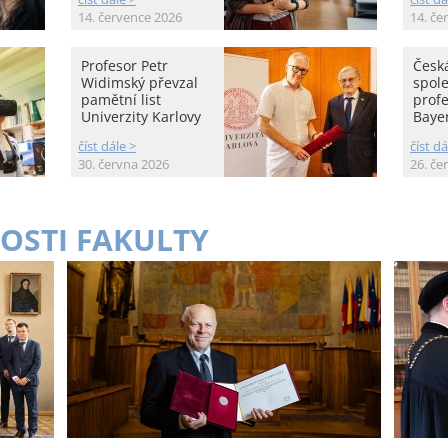
14. července 2026
14. če
Profesor Petr
Česká
Widimský převzal
spole
pamětní list
prof
Univerzity Karlovy
Baye
číst dále >
číst dá
30. června 2026
26. če
OSTI FAKULTY