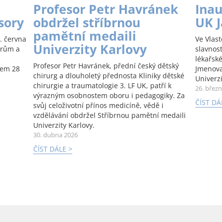
Profesor Petr Havránek
Inau
sory
obdržel stříbrnou
UK 
pamětní medaili
. června
Ve Vlas
Univerzity Karlovy
orům a
slavnos
lékařské
Profesor Petr Havránek, přední český dětský
kem 28
Jmenova
chirurg a dlouholetý přednosta Kliniky dětské
Univerzi
chirurgie a traumatologie 3. LF UK, patří k
26. břez
výrazným osobnostem oboru i pedagogiky. Za
ČÍST DÁ
svůj celoživotní přínos medicíně, vědě i
vzdělávání obdržel Stříbrnou pamětní medaili
Univerzity Karlovy.
30. dubna 2026
ČÍST DÁLE >