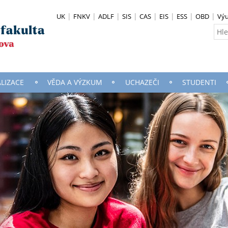
UK
FNKV
ADLF
SIS
CAS
EIS
ESS
OBD
Vý
ALIZACE
VĚDA A VÝZKUM
UCHAZEČI
STUDENTI