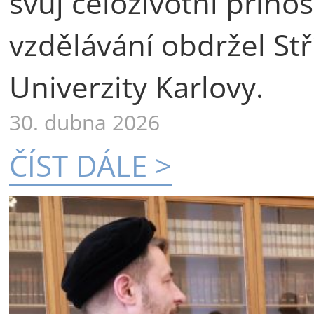
svůj celoživotní příno
vzdělávání obdržel St
Univerzity Karlovy.
30. dubna 2026
ČÍST DÁLE >