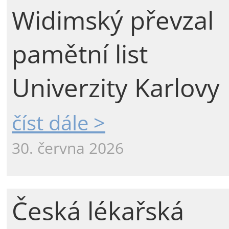
Widimský převzal
pamětní list
Univerzity Karlovy
číst dále >
30. června 2026
Česká lékařská