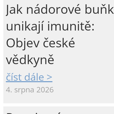
Jak nádorové buňk
unikají imunitě:
Objev české
vědkyně
číst dále >
4. srpna 2026