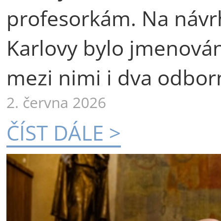
profesorkám. Na návr
Karlovy bylo jmenová
mezi nimi i dva odborn
2. června 2026
ČÍST DÁLE >