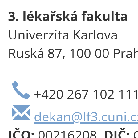
3. lékařská fakulta
Univerzita Karlova
Ruská 87, 100 00 Pra
+420 267 102 11
dekan@lf3.cuni.c
IČO:
00216208,
DIČ:
C