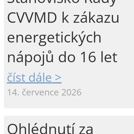
CVVMD k zákazu
energetických
nápojů do 16 let
číst dále >
14. července 2026
Ohlédnutí za