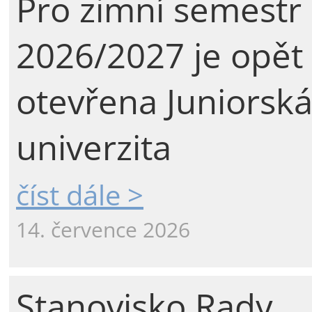
Pro zimní semestr
2026/2027 je opět
otevřena Juniorsk
univerzita
číst dále >
14. července 2026
Stanovisko Rady