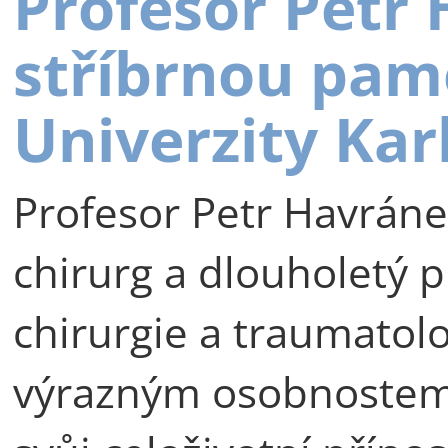
Profesor Petr
stříbrnou pam
Univerzity Kar
Profesor Petr Havráne
chirurg a dlouholetý p
chirurgie a traumatolog
výrazným osobnostem 