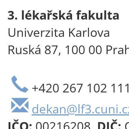
3. lékařská fakulta
Univerzita Karlova
Ruská 87, 100 00 Pra
+420 267 102 11
dekan@lf3.cuni.c
IČO:
00216208,
DIČ:
C