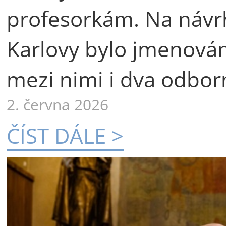
profesorkám. Na návr
Karlovy bylo jmenová
mezi nimi i dva odborn
2. června 2026
ČÍST DÁLE >