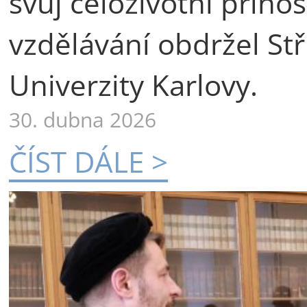
svůj celoživotní příno
vzdělávání obdržel St
Univerzity Karlovy.
30. dubna 2026
ČÍST DÁLE >