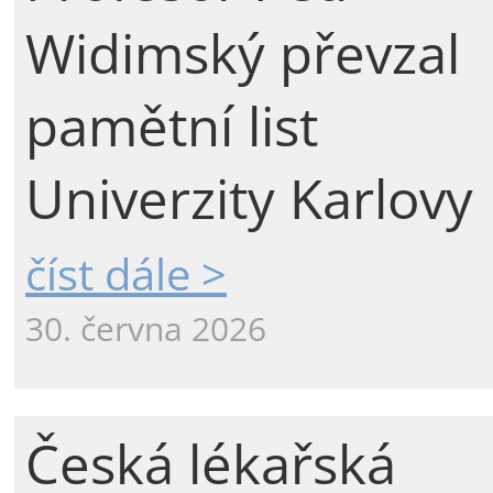
Widimský převzal
pamětní list
Univerzity Karlovy
číst dále >
30. června 2026
Česká lékařská