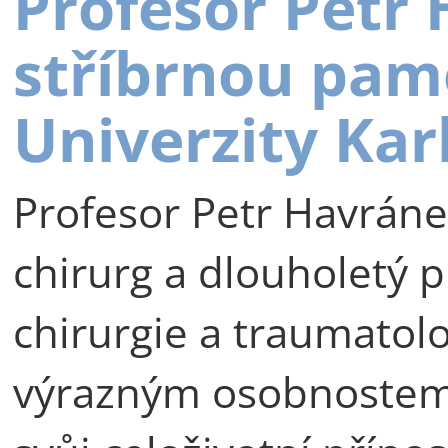
Profesor Petr
stříbrnou pam
Univerzity Kar
Profesor Petr Havráne
chirurg a dlouholetý p
chirurgie a traumatolog
výrazným osobnostem 