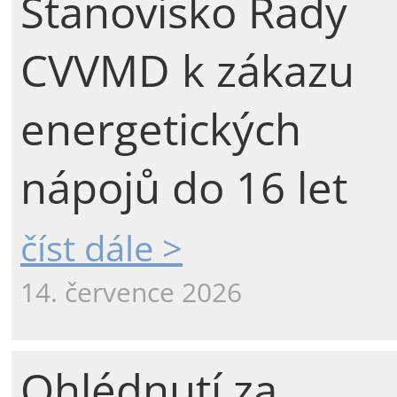
Stanovisko Rady
CVVMD k zákazu
energetických
nápojů do 16 let
číst dále >
14. července 2026
Ohlédnutí za