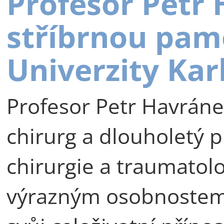
Profesor Petr
stříbrnou pam
Univerzity Kar
Profesor Petr Havráne
chirurg a dlouholetý p
chirurgie a traumatolog
výrazným osobnostem 