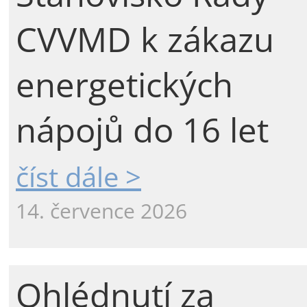
CVVMD k zákazu
energetických
nápojů do 16 let
číst dále >
14. července 2026
Ohlédnutí za