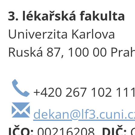
3. lékařská fakulta
Univerzita Karlova
Ruská 87, 100 00 Pra
+420 267 102 11
dekan@lf3.cuni.c
IČO:
00216208,
DIČ:
C