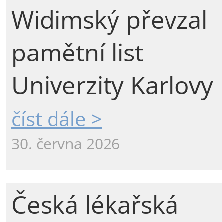
Widimský převzal
pamětní list
Univerzity Karlovy
číst dále >
30. června 2026
Česká lékařská