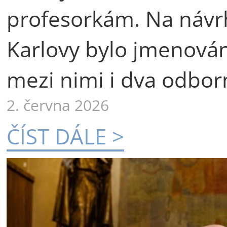
profesorkám. Na návr
Karlovy bylo jmenová
mezi nimi i dva odborn
2. června 2026
ČÍST DÁLE >