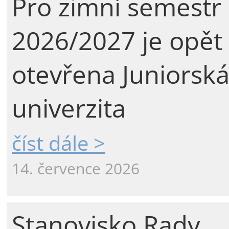
Pro zimní semestr
2026/2027 je opět
otevřena Juniorsk
univerzita
číst dále >
14. července 2026
Stanovisko Rady