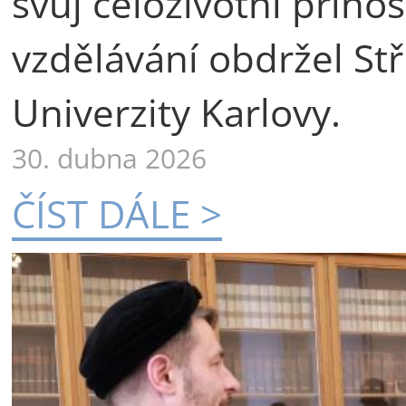
svůj celoživotní příno
vzdělávání obdržel St
Univerzity Karlovy.
30. dubna 2026
ČÍST DÁLE >