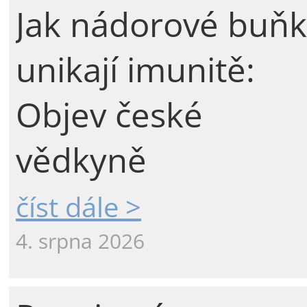
Jak nádorové buňk
unikají imunitě:
Objev české
vědkyně
číst dále >
4. srpna 2026