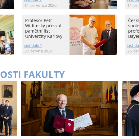
14. července 2026
14. če
Profesor Petr
Česká
Widimský převzal
spole
pamětní list
prof
Univerzity Karlovy
Baye
číst dále >
číst dá
30. června 2026
26. če
OSTI FAKULTY