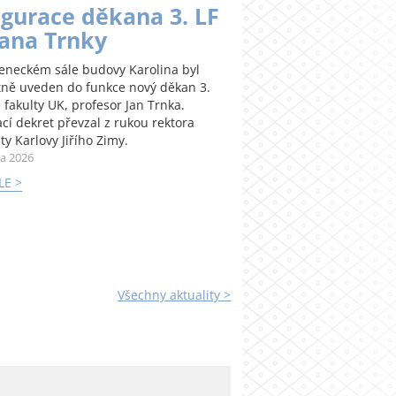
gurace děkana 3. LF
Jana Trnky
teneckém sále budovy Karolina byl
tně uveden do funkce nový děkan 3.
 fakulty UK, profesor Jan Trnka.
cí dekret převzal z rukou rektora
ty Karlovy Jiřího Zimy.
na 2026
LE >
Všechny aktuality >