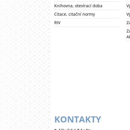
Knihovna, otevírací doba
V
Citace, citační normy
V
RIV
Z
Z
A
KONTAKTY