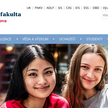
UK
FNKV
ADLF
SIS
CAS
EIS
ESS
OBD
Vý
ALIZACE
VĚDA A VÝZKUM
UCHAZEČI
STUDENTI