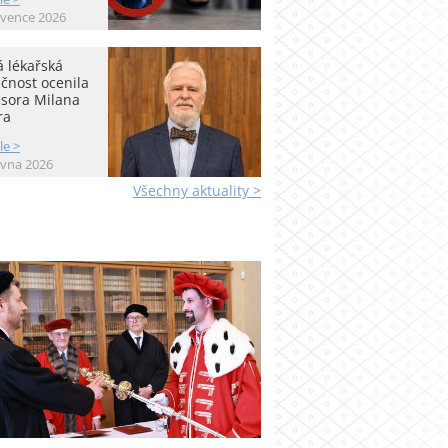
rvence 2026
 lékařská
čnost ocenila
esora Milana
ra
le >
rvna 2026
Všechny aktuality >