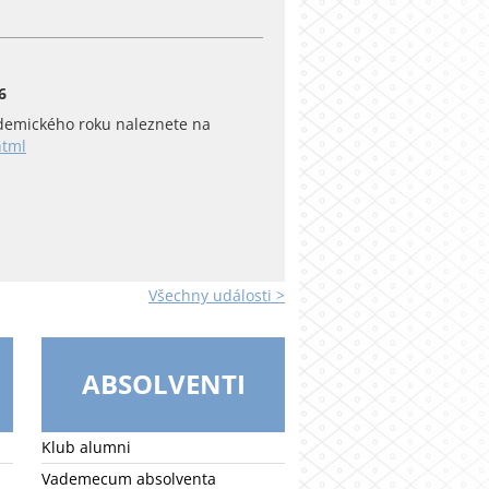
6
emického roku naleznete na
html
Všechny události >
ABSOLVENTI
Klub alumni
Vademecum absolventa