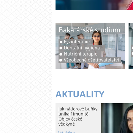
AKTUALITY
Jak nádorové buňky
unikají imunitě:
Objev české
vědkyně
číst dále >