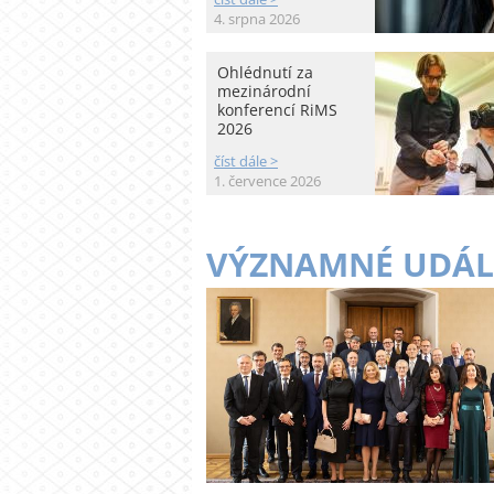
4. srpna 2026
Ohlédnutí za
mezinárodní
konferencí RiMS
2026
číst dále >
1. července 2026
VÝZNAMNÉ UDÁL