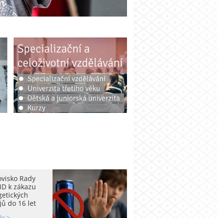
ovisko Rady
D k zákazu
getických
ů do 16 let
le >