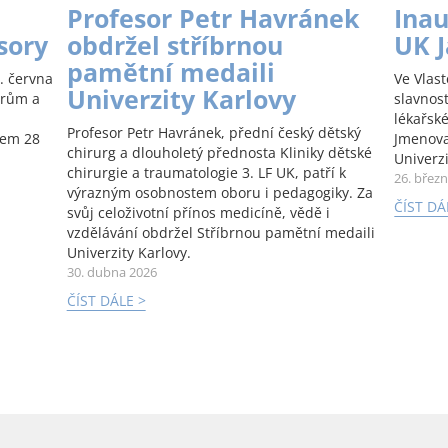
Profesor Petr Havránek
Inau
sory
obdržel stříbrnou
UK 
pamětní medaili
. června
Ve Vlas
Univerzity Karlovy
orům a
slavnos
lékařské
Profesor Petr Havránek, přední český dětský
kem 28
Jmenova
chirurg a dlouholetý přednosta Kliniky dětské
Univerzi
chirurgie a traumatologie 3. LF UK, patří k
26. břez
výrazným osobnostem oboru i pedagogiky. Za
ČÍST DÁ
svůj celoživotní přínos medicíně, vědě i
vzdělávání obdržel Stříbrnou pamětní medaili
Univerzity Karlovy.
30. dubna 2026
ČÍST DÁLE >