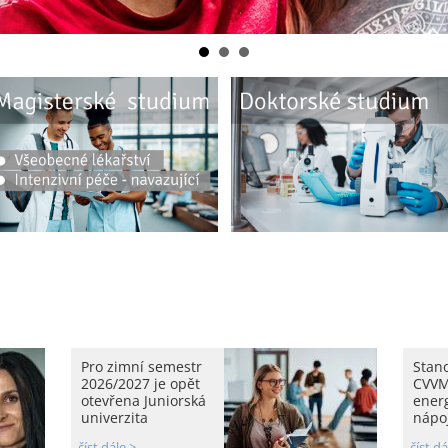
Pro zimní semestr
Stan
2026/2027 je opět
CVVM
otevřena Juniorská
ener
univerzita
nápoj
číst dále >
číst dá