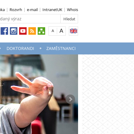
uka
Rozvrh
e-mail
IntranetUK
Whois
DOKTORANDI
ZAMĚSTNANCI