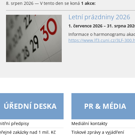
8. srpen 2026 — V tento den se koná
1 akce:
Letní prázdniny 2026
1. července 2026 – 31. srpna 202
Informace o harmonogramu akad
https://www.lf3.cuni.cz/3LF-300.
ÚŘEDNÍ DESKA
PR & MÉDIA
nitřní předpisy
Mediální kontakty
eřejné zakázky nad 1 mil. Kč
Tiskové zprávy a vyjádření