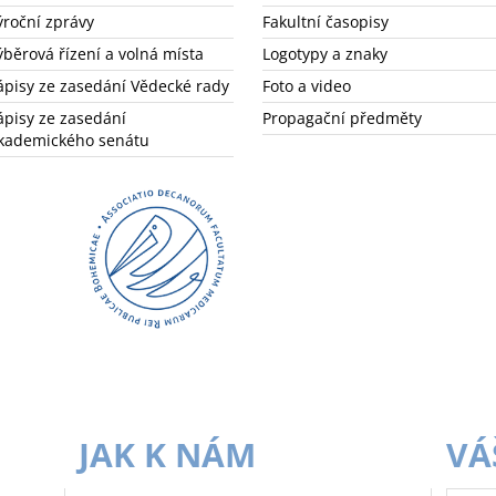
ýroční zprávy
Fakultní časopisy
ýběrová řízení a volná místa
Logotypy a znaky
ápisy ze zasedání Vědecké rady
Foto a video
ápisy ze zasedání
Propagační předměty
kademického senátu
JAK K NÁM
VÁ